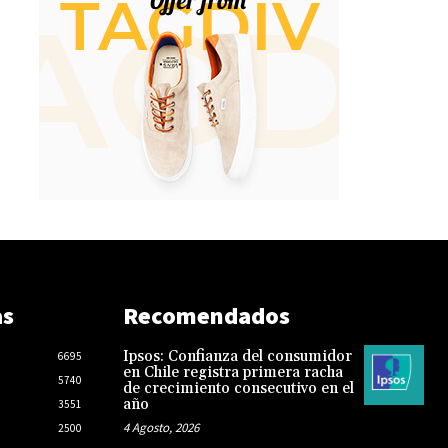
as
Recomendados
Ipsos: Confianza del consumidor
6695
en Chile registra primera racha
5740
de crecimiento consecutivo en el
año
3551
4 Agosto, 2026
2500