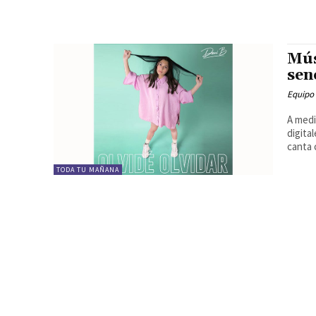
Mús
sen
Equipo
A medi
digita
canta 
TODA TU MAÑANA