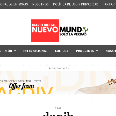
IONAL DE EMISORAS
NOSOTROS
POLÍTICA DE USO Y PRIVACIDAD
TARIFAR
OPINIÓN
INTERNACIONAL
CULTURA
PROGRAMAS
NOSO
- Advertisement -
TAG