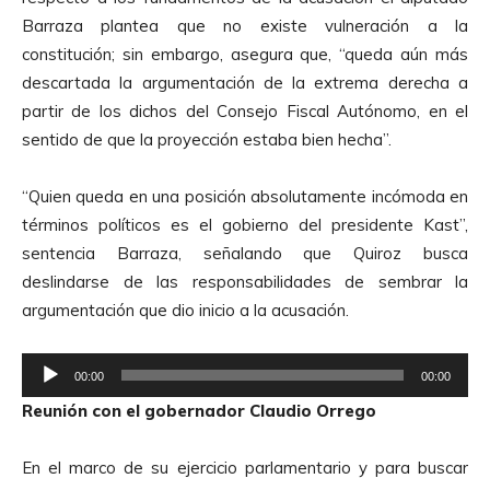
u
o
Barraza plantea que no existe vulneración a la
c
constitución; sin embargo, asegura que, “queda aún más
t
descartada la argumentación de la extrema derecha a
o
partir de los dichos del Consejo Fiscal Autónomo, en el
r
sentido de que la proyección estaba bien hecha”.
d
e
“Quien queda en una posición absolutamente incómoda en
A
términos políticos es el gobierno del presidente Kast”,
u
sentencia Barraza, señalando que Quiroz busca
d
deslindarse de las responsabilidades de sembrar la
i
argumentación que dio inicio a la acusación.
o
R
00:00
00:00
e
Reunión con el gobernador Claudio Orrego
p
r
En el marco de su ejercicio parlamentario y para buscar
o