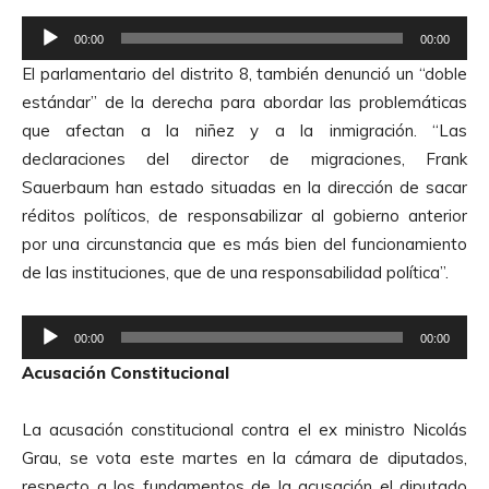
R
00:00
00:00
e
El parlamentario del distrito 8, también denunció un “doble
p
estándar” de la derecha para abordar las problemáticas
r
que afectan a la niñez y a la inmigración. “Las
o
declaraciones del director de migraciones, Frank
d
Sauerbaum han estado situadas en la dirección de sacar
u
réditos políticos, de responsabilizar al gobierno anterior
c
por una circunstancia que es más bien del funcionamiento
t
de las instituciones, que de una responsabilidad política”.
o
r
R
d
00:00
00:00
e
e
Acusación Constitucional
p
A
r
u
La acusación constitucional contra el ex ministro Nicolás
o
d
Grau, se vota este martes en la cámara de diputados,
d
i
respecto a los fundamentos de la acusación el diputado