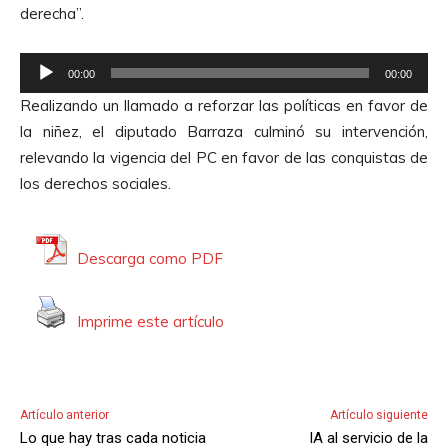
derecha”.
t
o
R
r
00:00
00:00
e
d
Realizando un llamado a reforzar las políticas en favor de
p
e
la niñez, el diputado Barraza culminó su intervención,
r
A
relevando la vigencia del PC en favor de las conquistas de
o
u
los derechos sociales.
d
d
u
i
c
o
Descarga como PDF
t
o
Imprime este artículo
r
d
e
A
Artículo anterior
Artículo siguiente
u
Lo que hay tras cada noticia
IA al servicio de la