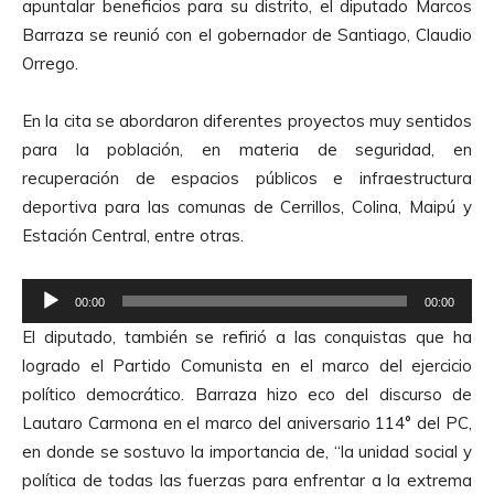
apuntalar beneficios para su distrito, el diputado Marcos
d
Barraza se reunió con el gobernador de Santiago, Claudio
u
Orrego.
c
t
En la cita se abordaron diferentes proyectos muy sentidos
o
para la población, en materia de seguridad, en
r
recuperación de espacios públicos e infraestructura
d
deportiva para las comunas de Cerrillos, Colina, Maipú y
e
Estación Central, entre otras.
A
u
R
d
00:00
00:00
e
i
El diputado, también se refirió a las conquistas que ha
p
o
logrado el Partido Comunista en el marco del ejercicio
r
político democrático. Barraza hizo eco del discurso de
o
Lautaro Carmona en el marco del aniversario 114° del PC,
d
en donde se sostuvo la importancia de, “la unidad social y
u
política de todas las fuerzas para enfrentar a la extrema
c