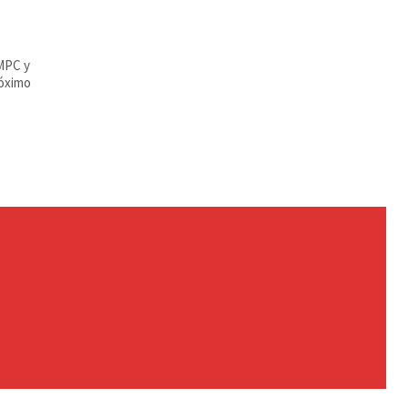
CMPC y
róximo