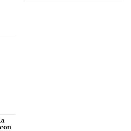
la
 con