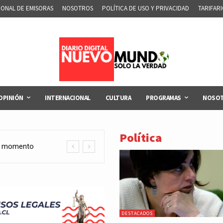
IONAL DE EMISORAS
NOSOTROS
POLÍTICA DE USO Y PRIVACIDAD
TARIFAR
OPINIÓN
INTERNACIONAL
CULTURA
PROGRAMAS
NOSO
Política
e incentivo
 paradojas
DESTACADOS