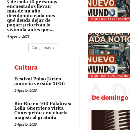
7 de cada 10 personas
encuestados llevan
más de un año
decidiendo cada mes
LO QUE HAY TRAS CADA NOT
qué deuda dejar de
pagar: priorizan la
vivienda antes que...
4 Agosto, 2026
Cargar más
Cultura
LO QUE HAY TRAS CADA NOT
Festival Pulso Lírico
A 
anuncia versión 2026
5 Agosto, 2026
De domingo
Bío-Bío en 100 Palabras:
Leila Guerriero visita
Concepción con charla
magistral gratuita
5 Agosto, 2026