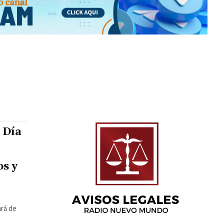
 Día
os y
ará de