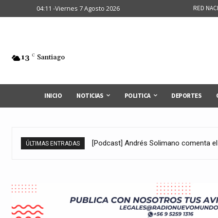
04:11 -Viernes 7 Agosto 2026
RED NAC
13
C
Santiago
INICIO
NOTICIAS
POLITICA
DEPORTES
Economista Solimano cuestiona falta d
ÚLTIMAS ENTRADAS
a la demanda en lo nacional y comenta
de la economía global