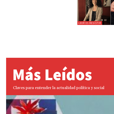
LEER ES RESISTIR
Más Leídos
Claves para entender la actualidad política y social