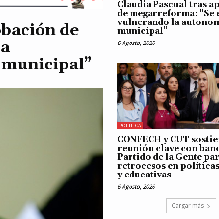
Claudia Pascual tras a
de megarreforma: “Se e
vulnerando la autono
obación de
municipal”
ía
6 Agosto, 2026
 municipal”
POLITICA
CONFECH y CUT sostie
reunión clave con banc
Partido de la Gente pa
retrocesos en política
y educativas
6 Agosto, 2026
Cargar más