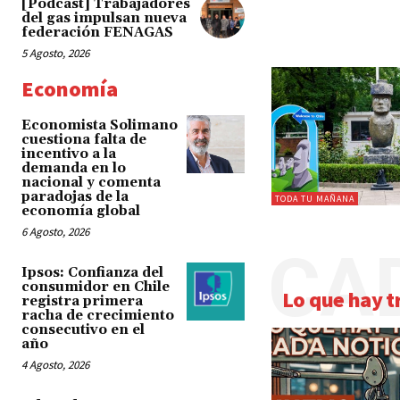
[Podcast] Trabajadores
del gas impulsan nueva
federación FENAGAS
5 Agosto, 2026
Economía
Economista Solimano
cuestiona falta de
incentivo a la
demanda en lo
nacional y comenta
paradojas de la
TODA TU MAÑANA
economía global
6 Agosto, 2026
CA
Ipsos: Confianza del
consumidor en Chile
Lo que hay t
registra primera
racha de crecimiento
consecutivo en el
año
4 Agosto, 2026