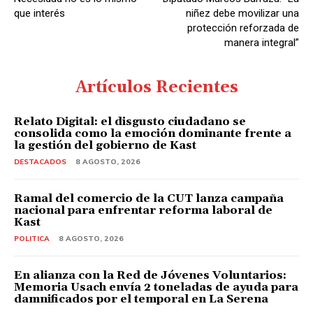
r
que interés
niñez debe movilizar una
d
protección reforzada de
manera integral”
e
A
u
Artículos Recientes
d
i
Relato Digital: el disgusto ciudadano se
consolida como la emoción dominante frente a
o
la gestión del gobierno de Kast
DESTACADOS
8 AGOSTO, 2026
Ramal del comercio de la CUT lanza campaña
nacional para enfrentar reforma laboral de
Kast
POLITICA
8 AGOSTO, 2026
En alianza con la Red de Jóvenes Voluntarios:
Memoria Usach envía 2 toneladas de ayuda para
damnificados por el temporal en La Serena