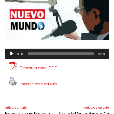
R
00:00
00:00
e
p
Descarga como PDF
r
o
Imprime este artículo
d
u
c
t
Artículo anterior
Artículo siguiente
o
Necesidad no es lo mismo
Diputado Marcos Barraza: “La