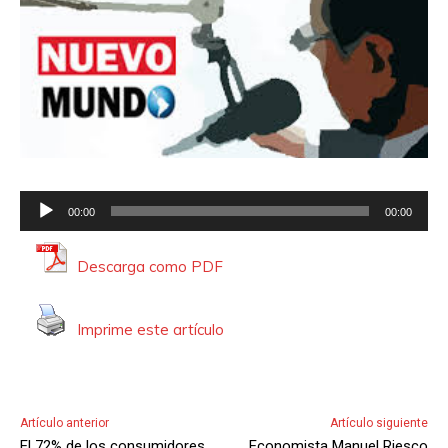
R
00:00
00:00
e
p
Descarga como PDF
r
o
Imprime este artículo
d
u
c
t
Artículo anterior
Artículo siguiente
o
El 72% de los consumidores
Economista Manuel Riesco