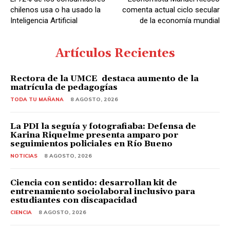
r
chilenos usa o ha usado la
comenta actual ciclo secular
d
Inteligencia Artificial
de la economía mundial
e
A
Artículos Recientes
u
d
Rectora de la UMCE destaca aumento de la
matrícula de pedagogías
i
o
TODA TU MAÑANA
8 AGOSTO, 2026
La PDI la seguía y fotografiaba: Defensa de
Karina Riquelme presenta amparo por
seguimientos policiales en Río Bueno
NOTICIAS
8 AGOSTO, 2026
Ciencia con sentido: desarrollan kit de
entrenamiento sociolaboral inclusivo para
estudiantes con discapacidad
CIENCIA
8 AGOSTO, 2026