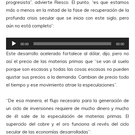
progresista”, advierte Riesco. El punto, “es que estamos
más o menos en la mitad de la fase de recuperación de la
profunda crisis secular que se inicia con este siglo, pero
aún no está completo”:
R
00:00
00:00
e
Este desarrollo acelerado fortalece al dólar, dijo, pero no
p
así el precio de las materias primas que “se van al suelo
r
porque son escasas y todas las cosas escasas no pueden
o
ajustar sus precios a la demanda. Cambian de precio todo
d
el tiempo y ese movimiento atrae la especulaciones”.
u
c
“De esa manera, el flujo necesario para la generación de
t
un ciclo de inversiones requiere de mucho dinero y mucho
o
de él sale de la especulación de materias primas. El
r
superciclo del cobre y el oro funciona al revés del ciclo
d
secular de las economías desarrolladas”: