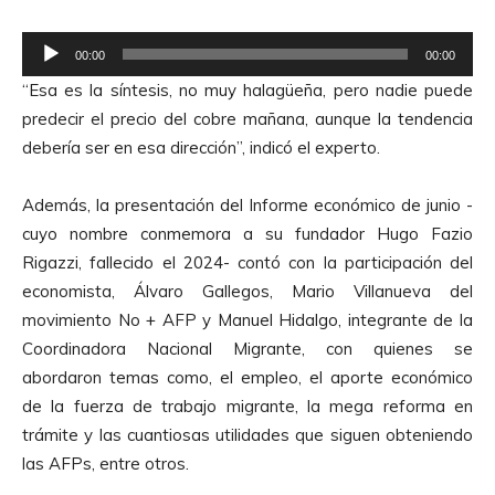
e
A
R
u
00:00
00:00
e
d
“Esa es la síntesis, no muy halagüeña, pero nadie puede
p
i
predecir el precio del cobre mañana, aunque la tendencia
r
o
debería ser en esa dirección”, indicó el experto.
o
d
Además, la presentación del Informe económico de junio -
u
cuyo nombre conmemora a su fundador Hugo Fazio
c
Rigazzi, fallecido el 2024- contó con la participación del
t
economista, Álvaro Gallegos, Mario Villanueva del
o
movimiento No + AFP y Manuel Hidalgo, integrante de la
r
Coordinadora Nacional Migrante, con quienes se
d
abordaron temas como, el empleo, el aporte económico
e
de la fuerza de trabajo migrante, la mega reforma en
A
trámite y las cuantiosas utilidades que siguen obteniendo
u
las AFPs, entre otros.
d