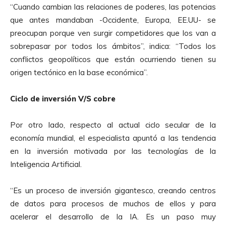
“Cuando cambian las relaciones de poderes, las potencias
d
que antes mandaban -Occidente, Europa, EE.UU- se
e
preocupan porque ven surgir competidores que los van a
A
sobrepasar por todos los ámbitos”, indica: “Todos los
u
conflictos geopolíticos que están ocurriendo tienen su
d
origen tectónico en la base económica”.
i
o
Ciclo de inversión V/S cobre
Por otro lado, respecto al actual ciclo secular de la
economía mundial, el especialista apuntó a las tendencia
en la inversión motivada por las tecnologías de la
Inteligencia Artificial.
“Es un proceso de inversión gigantesco, creando centros
de datos para procesos de muchos de ellos y para
acelerar el desarrollo de la IA. Es un paso muy