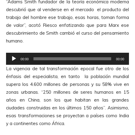
“Adams Smith fundador de la teoría económica moderna
p
descubrió que al venderse en el mercado el producto del
r
trabajo del hombre ese trabajo, esas horas, toman forma
o
de valor”, acotó Riesco enfatizando
que para Marx ese
d
descubrimiento de Smith cambió el curso del pensamiento
u
humano.
c
t
R
o
00:00
00:00
e
r
La vigencia de tal transformación epocal fue otro de los
p
d
énfasis del especialista, en tanto la población mundial
r
e
supera los 4.600 millones de personas y su 58% vive en
o
A
zonas urbanas. “250 millones de seres humanos en 15
d
u
años en China, son los que habitan en las grandes
u
d
ciudades construidas en los últimos 150 años”. Asimismo,
c
i
esas transformaciones se proyectan a países como India
t
o
y a continentes como África.
o
r