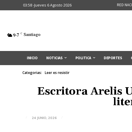
03:58 -Jueves 6 Agosto 2026
RED NAC
9.7
C
Santiago
INICIO
NOTICIAS
POLITICA
DEPORTES
Categorias:
Leer es resistir
Escritora Arelis 
lit
24 JUNIO, 2026