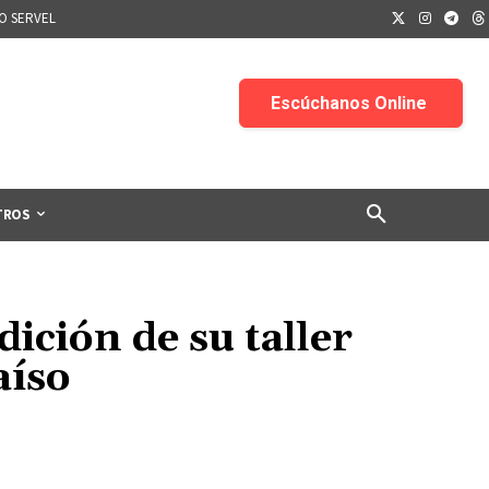
IO SERVEL
TROS
ición de su taller
aíso