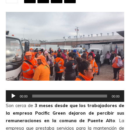
R
00:00
00:00
e
Son cerca de
3 meses desde que los trabajadores de
p
la empresa Pacific Green dejaron de percibir sus
r
remuneraciones en la comuna de Puente Alto
. La
o
empresa que prestaba servicios para la mantención de