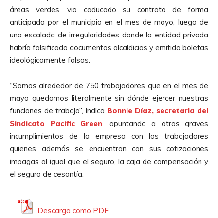
d
áreas verdes, vio caducado su contrato de forma
u
anticipada por el municipio en el mes de mayo, luego de
c
una escalada de irregularidades donde la entidad privada
t
habría falsificado documentos alcaldicios y emitido boletas
o
ideológicamente falsas.
r
d
“Somos alrededor de 750 trabajadores que en el mes de
e
mayo quedamos literalmente sin dónde ejercer nuestras
A
funciones de trabajo”, indica
Bonnie Díaz, secretaria del
u
Sindicato Pacific Green
, apuntando a otros graves
d
incumplimientos de la empresa con los trabajadores
i
quienes además se encuentran con sus cotizaciones
o
impagas al igual que el seguro, la caja de compensación y
el seguro de cesantía.
Descarga como PDF