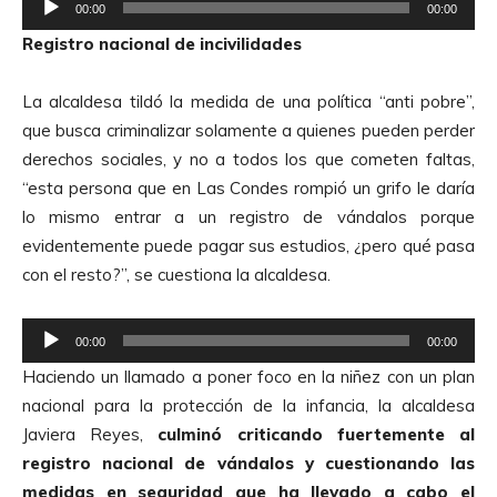
t
00:00
00:00
e
o
Registro nacional de incivilidades
p
r
r
d
La alcaldesa tildó la medida de una política “anti pobre”,
o
e
que busca criminalizar solamente a quienes pueden perder
d
A
derechos sociales, y no a todos los que cometen faltas,
u
u
“esta persona que en Las Condes rompió un grifo le daría
c
d
lo mismo entrar a un registro de vándalos porque
t
i
evidentemente puede pagar sus estudios, ¿pero qué pasa
o
o
con el resto?”, se cuestiona la alcaldesa.
r
d
R
e
00:00
00:00
e
A
Haciendo un llamado a poner foco en la niñez con un plan
p
u
nacional para la protección de la infancia, la alcaldesa
r
d
Javiera Reyes,
culminó criticando fuertemente al
o
i
registro nacional de vándalos y cuestionando las
d
o
medidas en seguridad que ha llevado a cabo el