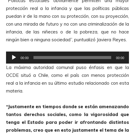
“Políticas estatales obviamente permiten una mayor
protección real a la infancia y que las políticas públicas
puedan ir de la mano con su protección, con su proyección,
con una mirada de futuro y no con una criminalización de la
infancia, de las niñeces o de la pobreza, que no hace
ningún bien a ninguna sociedad”, puntualizó Javiera Reyes.
R
00:00
00:00
e
La máxima autoridad comunal puso énfasis en que la
p
OCDE situó a Chile, como el país con menos protección
r
real a la infancia en su último estudio relacionado con esta
o
materia.
d
u
“Justamente en tiempos donde se están amenazando
c
tantos derechos sociales, como la vigorosidad que
t
tenga el Estado para poder ir afrontando distintos
o
problemas, creo que en esto justamente el tema de la
r