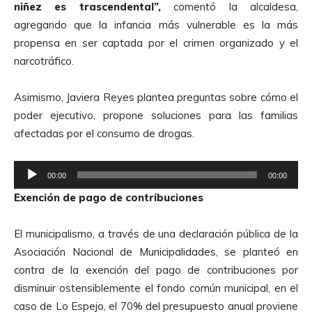
niñez es trascendental”,
comentó la alcaldesa,
d
agregando que la infancia más vulnerable es la más
e
propensa en ser captada por el crimen organizado y el
A
narcotráfico.
u
d
Asimismo, Javiera Reyes plantea preguntas sobre cómo el
i
poder ejecutivo, propone soluciones para las familias
o
afectadas por el consumo de drogas.
R
00:00
00:00
e
Exención de pago de contribuciones
p
r
El municipalismo, a través de una declaración pública de la
o
Asociación Nacional de Municipalidades, se planteó en
d
contra de la exención del pago de contribuciones por
u
disminuir ostensiblemente el fondo común municipal, en el
c
caso de Lo Espejo, el 70% del presupuesto anual proviene