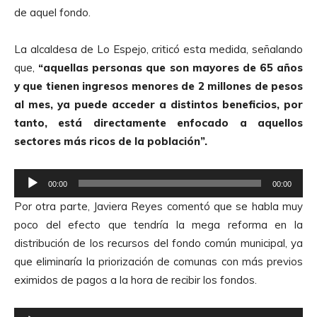
t
de aquel fondo.
o
r
La alcaldesa de Lo Espejo, criticó esta medida, señalando
d
que,
“aquellas personas que son mayores de 65 años
e
y que tienen ingresos menores de 2 millones de pesos
A
al mes, ya puede acceder a distintos beneficios, por
u
tanto, está directamente enfocado a aquellos
d
sectores más ricos de la población”.
i
o
R
00:00
00:00
e
Por otra parte, Javiera Reyes comentó que se habla muy
p
poco del efecto que tendría la mega reforma en la
r
distribución de los recursos del fondo común municipal, ya
o
que eliminaría la priorización de comunas con más previos
d
eximidos de pagos a la hora de recibir los fondos.
u
c
R