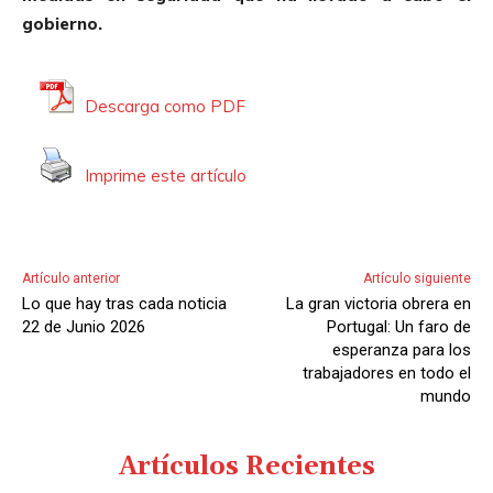
u
gobierno.
c
t
o
Descarga como PDF
r
d
Imprime este artículo
e
A
u
d
Artículo anterior
Artículo siguiente
i
Lo que hay tras cada noticia
La gran victoria obrera en
o
22 de Junio 2026
Portugal: Un faro de
esperanza para los
trabajadores en todo el
mundo
Artículos Recientes