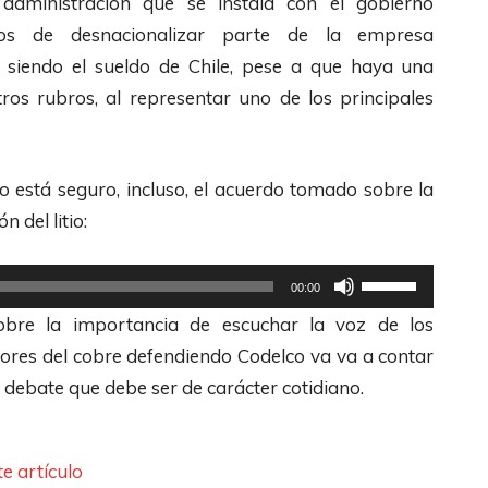
administración que se instala con el gobierno
h
a
tos de desnacionalizar parte de la empresa
a
s
siendo el sueldo de Chile, pese a que haya una
s
t
tros rubros, al representar uno de los principales
A
e
r
c
r
l
o está seguro, incluso, el acuerdo tomado sobre la
i
a
 del litio:
b
s
a
U
d
00:00
/
t
e
sobre la importancia de escuchar la voz de los
A
i
F
dores del cobre defendiendo Codelco va va a contar
b
l
l
debate que debe ser de carácter cotidiano.
a
i
e
j
z
c
o
a
e artículo
h