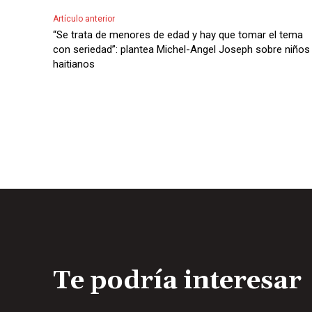
c
Artículo anterior
t
“Se trata de menores de edad y hay que tomar el tema
o
con seriedad”: plantea Michel-Angel Joseph sobre niños
haitianos
r
d
e
A
u
d
i
o
Te podría interesar