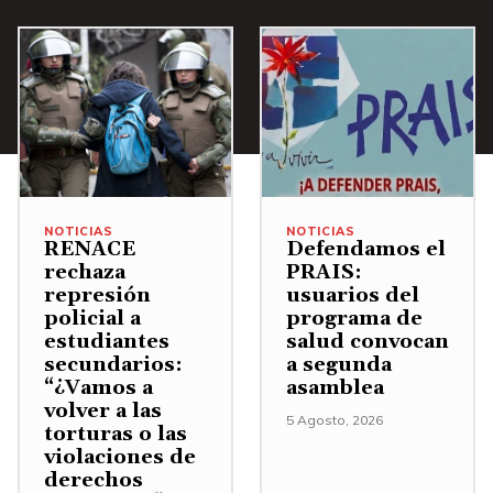
m
a
r
i
s
a
n
A
a
u
r
u
i
r
m
r
i
e
e
b
n
NOTICIAS
NOTICIAS
RENACE
Defendamos el
l
a
t
rechaza
PRAIS:
v
/
a
represión
usuarios del
o
policial a
programa de
A
r
estudiantes
salud convocan
l
b
o
secundarios:
a segunda
u
a
d
“¿Vamos a
asamblea
volver a las
m
j
i
5 Agosto, 2026
torturas o las
e
o
s
violaciones de
n
p
m
derechos