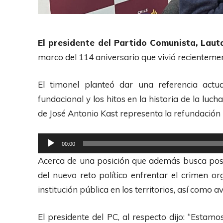
El presidente del Partido Comunista, Lau
marco del 114 aniversario que vivió recientement
El timonel planteó dar una referencia act
fundacional y los hitos en la historia de la luch
de José Antonio Kast representa la refundación n
R
00:00
e
Acerca de una posición que además busca posic
p
del nuevo reto político enfrentar el crimen o
r
institución pública en los territorios, así como a
o
d
El presidente del PC, al respecto dijo: “Esta