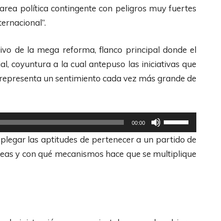
a
tarea política contingente con peligros muy fuertes
l
ternacional”.
a
s
ativo de la mega reforma, flanco principal donde el
t
l, coyuntura a la cual antepuso las iniciativas que
e
 representa un sentimiento cada vez más grande de
c
l
a
U
00:00
s
t
splegar las aptitudes de pertenecer a un partido de
d
i
 ideas y con qué mecanismos hace que se multiplique
e
l
F
i
l
z
e
a
c
l