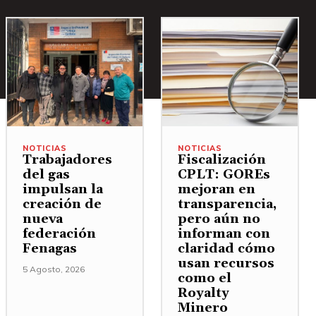
NOTICIAS
NOTICIAS
Trabajadores
Fiscalización
del gas
CPLT: GOREs
impulsan la
mejoran en
creación de
transparencia,
nueva
pero aún no
federación
informan con
Fenagas
claridad cómo
usan recursos
5 Agosto, 2026
como el
Royalty
Minero