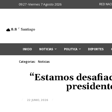
09:27 -Viernes 7 Agosto 2026
RED NAC
8.8
C
Santiago
INICIO
NOTICIAS
POLITICA
DEPORTES
Categorias:
Noticias
“Estamos desafia
presidente
22 JUNIO, 2026