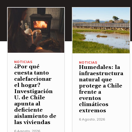
NOTICIAS
NOTICIAS
¿Por qué
Humedales: la
cuesta tanto
infraestructura
calefaccionar
natural que
el hogar?
protege a Chile
Investigación
frente a
U. de Chile
eventos
apunta al
climáticos
deficiente
extremos
aislamiento de
6 Agosto, 2026
las viviendas
6 Agosto, 2026