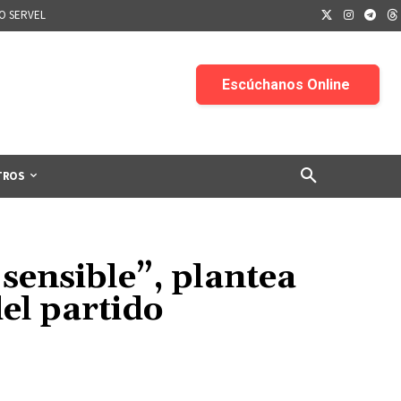
IO SERVEL
TROS
ensible”, plantea
del partido