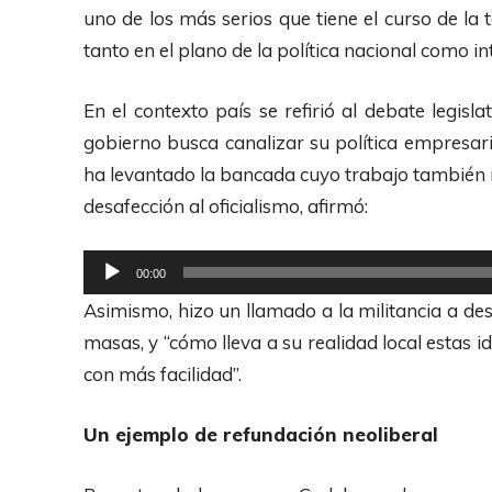
u
uno de los más serios que tiene el curso de la 
c
tanto en el plano de la política nacional como in
t
o
En el contexto país se refirió al debate legisl
r
gobierno busca canalizar su política empresaria
d
ha levantado la bancada cuyo trabajo también
e
desafección al oficialismo, afirmó:
A
u
R
00:00
d
e
Asimismo, hizo un llamado a la militancia a de
i
p
masas, y “cómo lleva a su realidad local estas
o
r
con más facilidad”.
o
d
Un ejemplo de refundación neoliberal
u
c