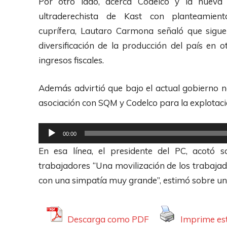
Por otro lado, acerca Codelco y la nueva 
t
ultraderechista de Kast con planteamien
o
cuprífera,
Lautaro Carmona señaló que sigue 
r
diversificación de la producción del país en o
d
ingresos fiscales.
e
A
Además advirtió que bajo el actual gobierno n
u
asociación con SQM y Codelco para la explotación
d
R
i
00:00
e
o
En esa línea, el presidente del PC, acotó 
p
trabajadores “Una movilización de los trabaja
r
con una simpatía muy grande”, estimó sobre un 
o
d
u
Descarga como PDF
Imprime est