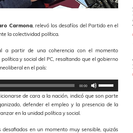
taro Carmona
, relevó los desafíos del Partido en el
e la colectividad política.
ual a partir de una coherencia con el momento
a política y social del PC, resaltando que el gobierno
eoliberal en el país:
U
00:00
t
ionarse de cara a la nación, indicó que son parte
i
rganizado, defender el empleo y la presencia de la
l
vanzar en la unidad política y social.
i
z
mos desafiados en un momento muy sensible, quizás