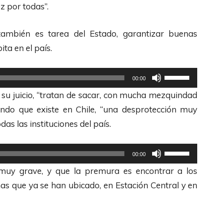
F
t
z por todas”.
l
e
e
c
 también es tarea del Estado, garantizar buenas
c
l
ita en el país.
h
a
a
U
s
00:00
s
t
d
 a su juicio, “tratan de sacar, con mucha mezquindad
A
i
e
ando que existe en Chile, “una desprotección muy
r
l
F
das las instituciones del país.
r
i
l
i
z
e
U
00:00
b
a
c
t
 muy grave, y que la premura es encontrar a los
a
l
h
i
as que ya se han ubicado, en Estación Central y en
/
a
a
l
A
s
s
i
b
t
A