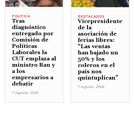
o
r
m
u
i
p
r
e
m
r
POLITICA
DESTACADOS
a
i
Tras
Vicepresidente
n
e
e
diagnóstico
r
de la
b
.
entregado por
n
asociación de
l
a
a
Comisión de
ferias libres:
t
v
a
Políticas
/
“Las ventas
a
o
Laborales la
han bajado un
u
A
CUT emplaza al
50% y los
r
l
m
b
ministro Rau y
coleros en el
o
u
e
a los
país nos
a
d
m
empresarios a
quintuplican”
n
j
debatir
i
e
7 Agosto, 2026
t
o
7 Agosto, 2026
s
n
a
p
m
.
r
a
i
o
r
n
d
a
u
i
a