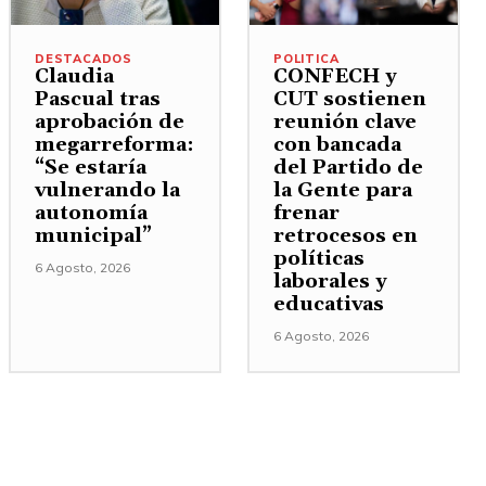
DESTACADOS
POLITICA
Claudia
CONFECH y
Pascual tras
CUT sostienen
aprobación de
reunión clave
megarreforma:
con bancada
“Se estaría
del Partido de
vulnerando la
la Gente para
autonomía
frenar
municipal”
retrocesos en
políticas
6 Agosto, 2026
laborales y
educativas
6 Agosto, 2026