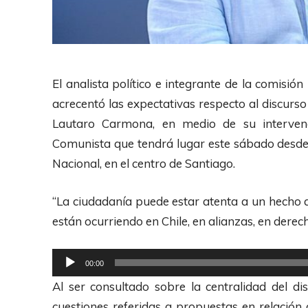
El analista político e integrante de la comisió
acrecentó las expectativas respecto al discurs
Lautaro Carmona, en medio de su intervenc
Comunista que tendrá lugar este sábado desde 
Nacional, en el centro de Santiago.
“La ciudadanía puede estar atenta a un hecho 
están ocurriendo en Chile, en alianzas, en dere
R
00:00
e
Al ser consultado sobre la centralidad del d
p
cuestiones referidas a propuestas en relación a