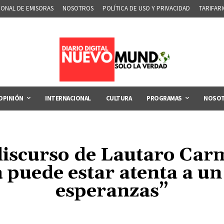
IONAL DE EMISORAS
NOSOTROS
POLÍTICA DE USO Y PRIVACIDAD
TARIFAR
OPINIÓN
INTERNACIONAL
CULTURA
PROGRAMAS
NOSO
discurso de Lautaro Car
 puede estar atenta a un
esperanzas”