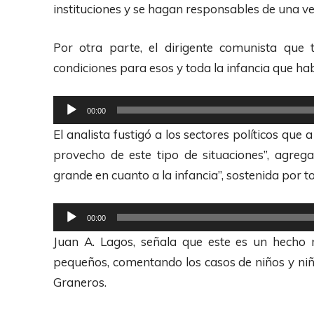
r
instituciones y se hagan responsables de una ve
d
e
Por otra parte, el dirigente comunista que
A
condiciones para esos y toda la infancia que hab
u
R
d
00:00
e
i
El analista fustigó a los sectores políticos que
p
o
provecho de este tipo de situaciones”, agreg
r
grande en cuanto a la infancia”, sostenida por to
o
d
R
00:00
u
e
Juan A. Lagos, señala que este es un hecho
c
p
pequeños, comentando los casos de niños y niñ
t
r
Graneros.
o
o
r