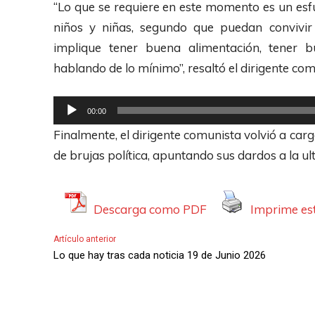
d
“Lo que se requiere en este momento es un es
d
u
niños y niñas, segundo que puedan convivir 
e
c
implique tener buena alimentación, tener b
A
t
hablando de lo mínimo”, resaltó el dirigente co
u
o
d
r
R
00:00
i
d
e
Finalmente, el dirigente comunista volvió a car
o
e
p
de brujas política, apuntando sus dardos a la ul
A
r
u
o
d
d
Descarga como PDF
Imprime est
i
u
Artículo anterior
o
c
Lo que hay tras cada noticia 19 de Junio 2026
t
o
r