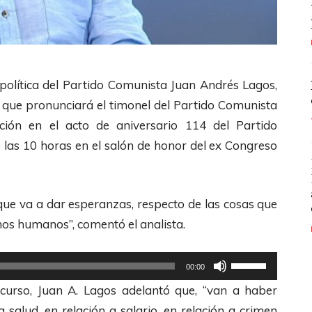
n política del Partido Comunista Juan Andrés Lagos,
o que pronunciará el timonel del Partido Comunista
ión en el acto de aniversario 114 del Partido
las 10 horas en el salón de honor del ex Congreso
que va a dar esperanzas, respecto de las cosas que
chos humanos”, comentó el analista.
U
00:00
t
iscurso, Juan A. Lagos adelantó que, “van a haber
i
 salud, en relación a salario, en relación a crimen