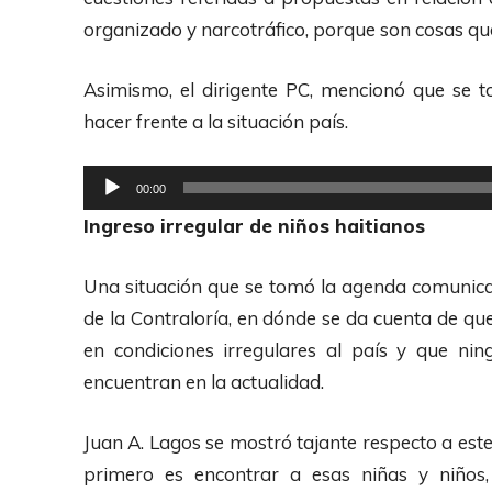
r
organizado y narcotráfico, porque son cosas q
o
d
Asimismo, el dirigente PC, mencionó que se t
u
hacer frente a la situación país.
c
t
R
00:00
o
e
Ingreso irregular de niños haitianos
r
p
d
r
Una situación que se tomó la agenda comunicac
e
o
de la Contraloría, en dónde se da cuenta de qu
A
d
en condiciones irregulares al país y que ni
u
u
encuentran en la actualidad.
d
c
i
t
Juan A. Lagos se mostró tajante respecto a est
o
o
primero es encontrar a esas niñas y niños,