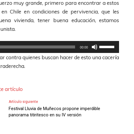
z
fuerzo muy grande, primero para encontrar a estos
a
e
r
a
en Chile en condiciones de pervivencia, que les
j
c
r
l
uena vivienda, tener buena educación, estamos
o
l
i
a
munista.
p
a
b
s
a
s
a
t
U
00:00
r
d
/
e
t
gar contra quienes buscan hacer de esto una cacería
a
e
A
c
i
traderecha.
a
F
b
l
l
u
l
a
a
i
m
e
j
s
z
e artículo
e
c
o
d
a
n
h
p
Artículo siguiente
e
l
Festival Lluvia de Muñecos propone imperdible
t
a
a
F
a
panorama titiritesco en su IV versión
a
s
r
l
s
r
A
a
e
t