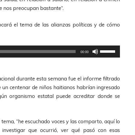
l
ue nos preocupan bastante”.
i
z
ocará el tema de las alianzas políticas y de cómo
a
l
a
U
00:00
s
t
t
i
e
l
ional durante esta semana fue el informe filtrado
c
i
e un centenar de niños haitianos habrían ingresado
l
z
ngún organismo estatal puede acreditar donde se
a
a
s
l
d
a
e tema, “he escuchado voces y las comparto, aquí lo
e
s
 investigar que ocurrió, ver qué pasó con esas