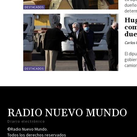
dueños
DESTACADOS
determ
Hug
com
due
Carlos 
El dip
gobier
camion
DESTACADOS
RADIO NUEVO MUNDO
Diario electrónico
©Radio Nuevo Mundo.
Todos los derechos reservados