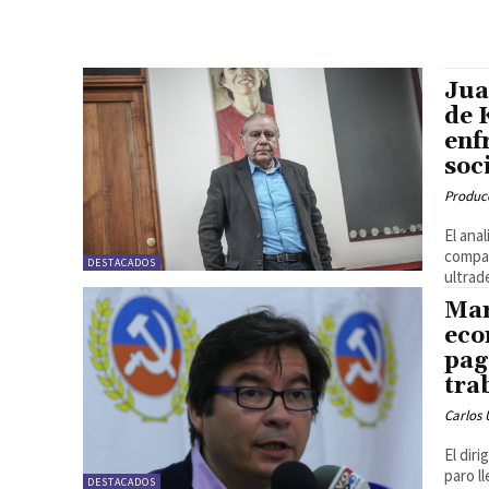
Jua
de 
enf
soc
Produc
El ana
compar
DESTACADOS
ultrad
Mar
eco
pag
tra
Carlos 
El dir
paro l
DESTACADOS