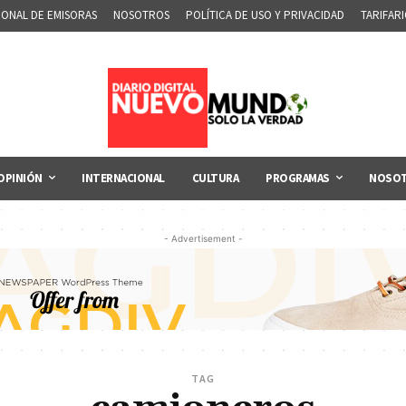
IONAL DE EMISORAS
NOSOTROS
POLÍTICA DE USO Y PRIVACIDAD
TARIFAR
OPINIÓN
INTERNACIONAL
CULTURA
PROGRAMAS
NOSO
- Advertisement -
TAG