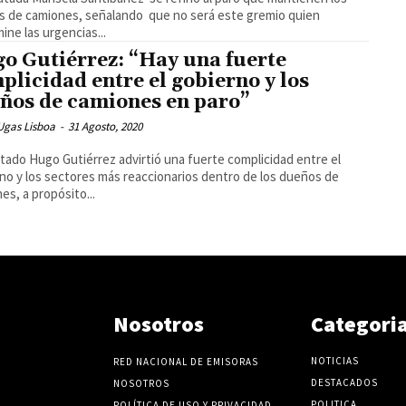
 de camiones, señalando que no será este gremio quien
ine las urgencias...
o Gutiérrez: “Hay una fuerte
plicidad entre el gobierno y los
ños de camiones en paro”
Ugas Lisboa
-
31 Agosto, 2020
utado Hugo Gutiérrez advirtió una fuerte complicidad entre el
no y los sectores más reaccionarios dentro de los dueños de
es, a propósito...
Nosotros
Categori
NOTICIAS
RED NACIONAL DE EMISORAS
DESTACADOS
NOSOTROS
POLITICA
POLÍTICA DE USO Y PRIVACIDAD