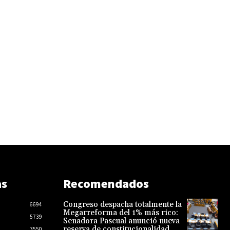
as
Recomendados
Congreso despacha totalmente la
6694
Megarreforma del 1% más rico:
5739
Senadora Pascual anunció nueva
reserva de constitucionalidad
3550