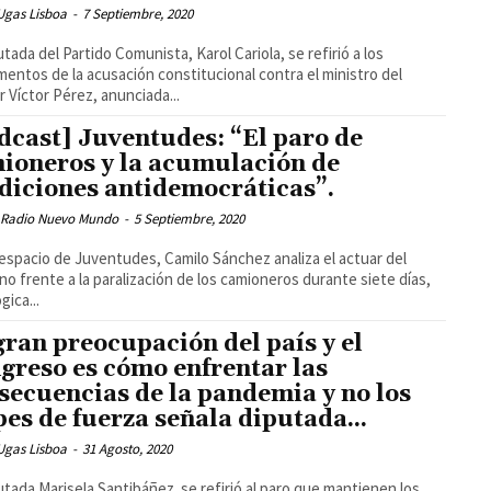
Ugas Lisboa
-
7 Septiembre, 2020
utada del Partido Comunista, Karol Cariola, se refirió a los
entos de la acusación constitucional contra el ministro del
or Víctor Pérez, anunciada...
dcast] Juventudes: “El paro de
ioneros y la acumulación de
diciones antidemocráticas”.
 Radio Nuevo Mundo
-
5 Septiembre, 2020
espacio de Juventudes, Camilo Sánchez analiza el actuar del
no frente a la paralización de los camioneros durante siete días,
gica...
gran preocupación del país y el
greso es cómo enfrentar las
secuencias de la pandemia y no los
pes de fuerza señala diputada...
Ugas Lisboa
-
31 Agosto, 2020
utada Marisela Santibáñez se refirió al paro que mantienen los