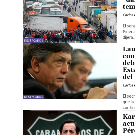
“da
tem
Carlos 
El sen
Piñera
dijera..
DESTACADOS
Lau
con
deb
Est
del
Carlos 
El sec
DESTACADOS
que la
confir
Kar
acu
Pér