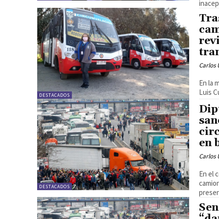
inacep
Tra
cam
rev
tra
Carlos 
En la 
Luis C
DESTACADOS
Dip
san
cir
en 
Carlos 
En el 
camion
DESTACADOS
presen
Sen