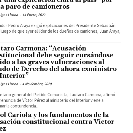
r una explicación clara al país” por
a paro de camioneros
Ugas Lisboa
-
14 Enero, 2022
ador Pedro Araya exigió explicaciones del Presidente Sebastián
 luego de que ayer el líder de los dueños de camiones, Juan Araya,
.
taro Carmona: “Acusación
stitucional debe seguir cursándose
ido a las graves vulneraciones al
ado de Derecho del ahora exministro
 Interior”
Ugas Lisboa
-
4 Noviembre, 2020
retario general del Partido Comunista, Lautaro Carmona, afirmó
 renuncia de Víctor Pérez al ministerio del Interior viene a
mar la contundencia...
ol Cariola y los fundamentos de la
sación constitucional contra Víctor
ez