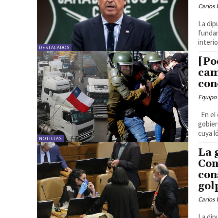
Carlos 
La dip
fundam
interi
DESTACADOS
[Po
cam
con
Equipo
En el 
gobier
cuya ló
NOTICIAS
La 
Con
con
gol
Carlos 
La dip