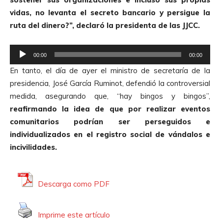
vidas, no levanta el secreto bancario y persigue la
ruta del dinero?”, declaró la presidenta de las JJCC.
R
00:00
00:00
e
En tanto, el día de ayer el ministro de secretaría de la
p
presidencia, José García Ruminot, defendió la controversial
r
medida, asegurando que, “hay bingos y bingos”,
o
reafirmando la idea de que por realizar eventos
d
comunitarios podrían ser perseguidos e
u
individualizados en el registro social de vándalos e
c
incivilidades.
t
o
r
Descarga como PDF
d
e
Imprime este artículo
A