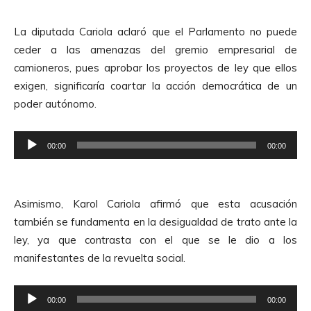
p
d
r
e
La diputada Cariola aclaró que el Parlamento no puede
o
A
ceder a las amenazas del gremio empresarial de
d
u
camioneros, pues aprobar los proyectos de ley que ellos
u
d
exigen, significaría coartar la acción democrática de un
c
i
poder autónomo.
t
o
o
R
r
00:00
00:00
e
d
p
e
r
A
Asimismo, Karol Cariola afirmó que esta acusación
o
u
también se fundamenta en la desigualdad de trato ante la
d
d
ley, ya que contrasta con el que se le dio a los
u
i
manifestantes de la revuelta social.
c
o
t
R
o
00:00
00:00