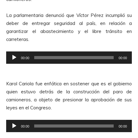
La parlamentaria denunció que Víctor Pérez incumplió su
deber de entregar seguridad al país, en relación a
garantizar el abastecimiento y el libre tránsito en
carreteras.
R
00:00
00:00
e
p
r
Karol Cariola fue enfática en sostener que es el gobierno
o
quien estuvo detrás de la construcción del paro de
d
camioneros, a objeto de presionar la aprobación de sus
u
leyes en el Congreso.
c
t
R
o
00:00
00:00
e
r