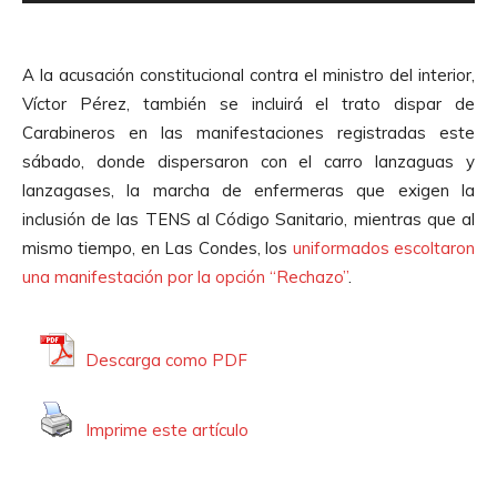
e
r
p
d
r
e
A la acusación constitucional contra el ministro del interior,
o
A
Víctor Pérez, también se incluirá el trato dispar de
d
u
Carabineros en las manifestaciones registradas este
u
d
sábado, donde dispersaron con el carro lanzaguas y
c
i
lanzagases, la marcha de enfermeras que exigen la
t
o
inclusión de las TENS al Código Sanitario, mientras que al
o
mismo tiempo, en Las Condes, los
uniformados escoltaron
r
una manifestación por la opción “Rechazo”
.
d
e
A
Descarga como PDF
u
d
Imprime este artículo
i
o