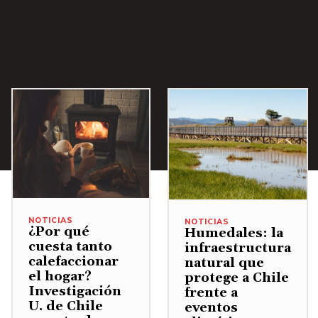
i
b
a
/
A
b
a
j
o
p
a
NOTICIAS
NOTICIAS
r
¿Por qué
Humedales: la
cuesta tanto
infraestructura
a
calefaccionar
natural que
a
el hogar?
protege a Chile
u
Investigación
frente a
U. de Chile
eventos
m