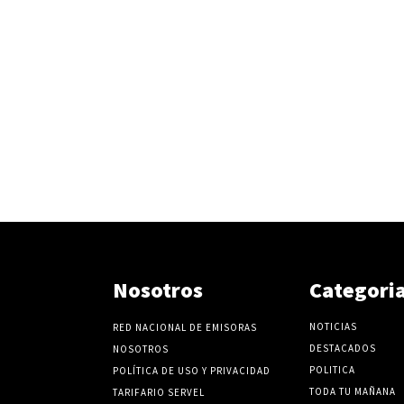
e
l
v
o
l
u
m
e
n
.
Nosotros
Categori
NOTICIAS
RED NACIONAL DE EMISORAS
DESTACADOS
NOSOTROS
POLITICA
POLÍTICA DE USO Y PRIVACIDAD
TODA TU MAÑANA
TARIFARIO SERVEL