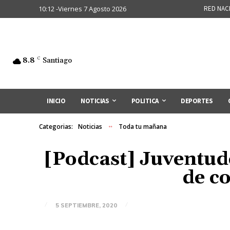
10:12 -Viernes 7 Agosto 2026
RED NAC
8.8
C
Santiago
INICIO
NOTICIAS
POLITICA
DEPORTES
Categorias:
Noticias
Toda tu mañana
[Podcast] Juventud
de c
5 SEPTIEMBRE, 2020