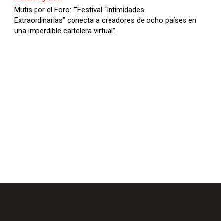
l
Mutis por el Foro: ““Festival “Intimidades
Extraordinarias” conecta a creadores de ocho países en
a
una imperdible cartelera virtual”.
s
d
e
F
l
e
c
h
a
s
A
r
r