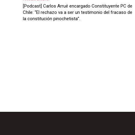
A
[Podcast] Carlos Arrué encargado Constituyente PC de
u
Chile: “El rechazo va a ser un testimonio del fracaso de
la constitución pinochetista”.
d
i
o