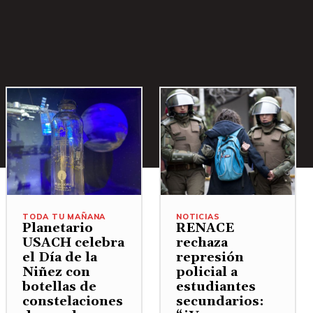
TODA TU MAÑANA
NOTICIAS
Planetario
RENACE
USACH celebra
rechaza
el Día de la
represión
Niñez con
policial a
botellas de
estudiantes
constelaciones
secundarios: