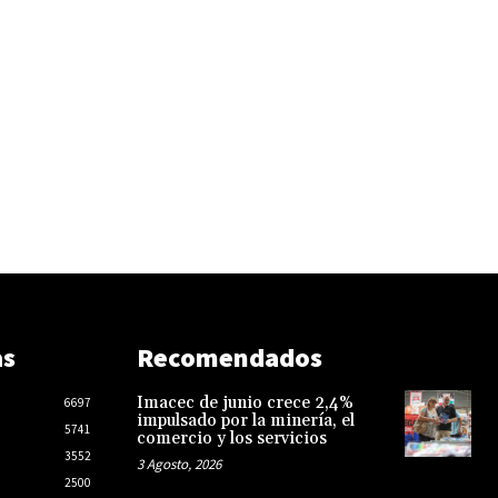
as
Recomendados
Imacec de junio crece 2,4%
6697
impulsado por la minería, el
5741
comercio y los servicios
3552
3 Agosto, 2026
2500