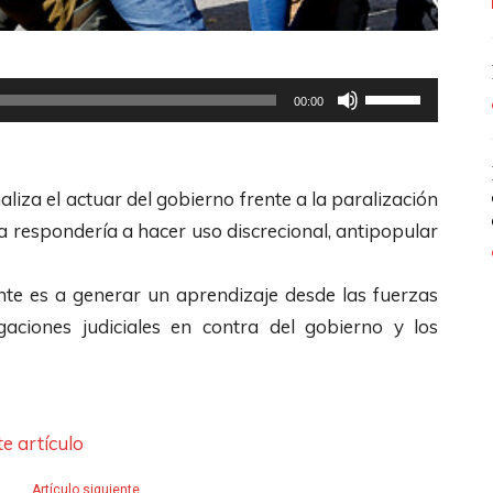
U
00:00
t
i
l
liza el actuar del gobierno frente a la paralización
i
ca respondería a hacer uso discrecional, antipopular
z
a
ente es a generar un aprendizaje desde las fuerzas
l
gaciones judiciales en contra del gobierno y los
a
s
t
e artículo
e
c
Artículo siguiente