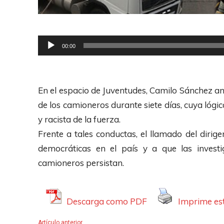
R
00:00
e
p
r
En el espacio de Juventudes, Camilo Sánchez ana
o
de los camioneros durante siete días, cuya lógi
d
y racista de la fuerza.
u
Frente a tales conductas, el llamado del dirig
c
democráticas en el país y a que las investi
t
camioneros persistan.
o
r
Descarga como PDF
Imprime est
d
e
Artículo anterior