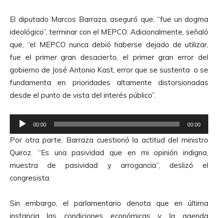
c
El diputado Marcos Barraza, aseguró que, “fue un dogma
t
ideológico”, terminar con el MEPCO. Adicionalmente, señaló
o
que, “el MEPCO nunca debió haberse dejado de utilizar,
r
fue el primer gran desacierto, el primer gran error del
d
gobierno de José Antonio Kast, error que se sustenta o se
e
fundamenta en prioridades altamente distorsionadas
A
desde el punto de vista del interés público”.
u
d
R
i
00:00
00:00
e
o
Por otra parte, Barraza cuestionó la actitud del ministro
p
Quiroz. “Es una pasividad que en mi opinión indigna,
r
muestra de pasividad y arrogancia”, deslizó el
o
congresista.
d
u
Sin embargo, el parlamentario denota que en última
c
instancia las condiciones económicas y la agenda