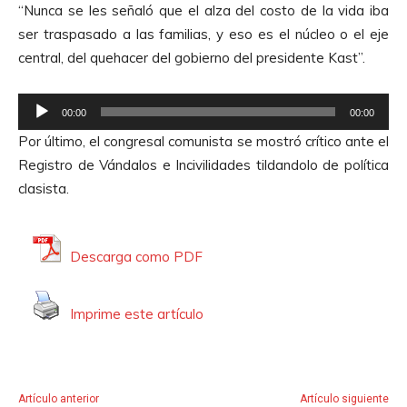
“Nunca se les señaló que el alza del costo de la vida iba
r
ser traspasado a las familias, y eso es el núcleo o el eje
d
central, del quehacer del gobierno del presidente Kast”.
e
A
R
u
00:00
00:00
e
d
Por último, el congresal comunista se mostró crítico ante el
p
i
Registro de Vándalos e Incivilidades tildandolo de política
r
o
clasista.
o
d
u
Descarga como PDF
c
t
Imprime este artículo
o
r
d
e
Artículo anterior
Artículo siguiente