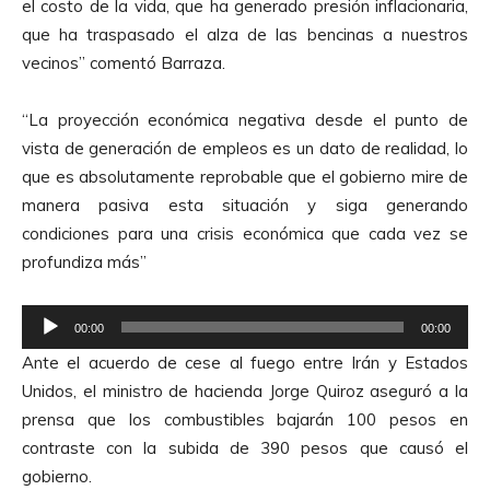
el costo de la vida, que ha generado presión inflacionaria,
que ha traspasado el alza de las bencinas a nuestros
vecinos” comentó Barraza.
“La proyección económica negativa desde el punto de
vista de generación de empleos es un dato de realidad, lo
que es absolutamente reprobable que el gobierno mire de
manera pasiva esta situación y siga generando
condiciones para una crisis económica que cada vez se
profundiza más”
R
00:00
00:00
e
Ante el acuerdo de cese al fuego entre Irán y Estados
p
Unidos, el ministro de hacienda Jorge Quiroz aseguró a la
r
prensa que los combustibles bajarán 100 pesos en
o
contraste con la subida de 390 pesos que causó el
d
gobierno.
u