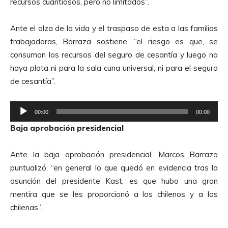
recursos cuantiosos, pero no limitados”.
u
d
Ante el alza de la vida y el traspaso de esta a las familias
i
trabajadoras, Barraza sostiene, “el riesgo es que, se
o
consuman los recursos del seguro de cesantía y luego no
haya plata ni para la sala cuna universal, ni para el seguro
de cesantía”.
R
00:00
00:00
e
Baja aprobación presidencial
p
r
Ante la baja aprobación presidencial, Marcos Barraza
o
puntualizó, “en general lo que quedó en evidencia tras la
d
asunción del presidente Kast, es que hubo una gran
u
mentira que se les proporcionó a los chilenos y a las
c
chilenas”.
t
o