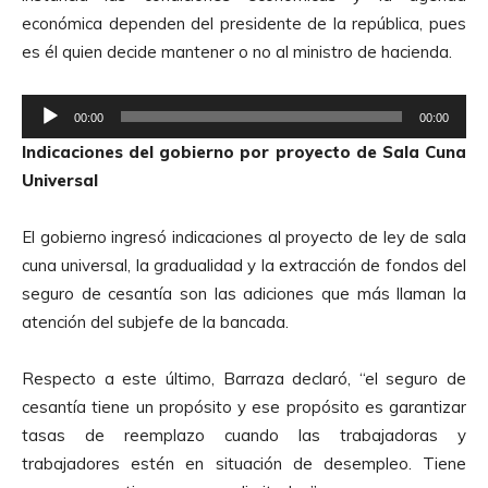
t
económica dependen del presidente de la república, pues
o
es él quien decide mantener o no al ministro de hacienda.
r
d
R
e
00:00
00:00
e
A
Indicaciones del gobierno por proyecto de Sala Cuna
p
u
Universal
r
d
o
i
El gobierno ingresó indicaciones al proyecto de ley de sala
d
o
cuna universal, la gradualidad y la extracción de fondos del
u
seguro de cesantía son las adiciones que más llaman la
c
atención del subjefe de la bancada.
t
o
Respecto a este último, Barraza declaró, “el seguro de
r
cesantía tiene un propósito y ese propósito es garantizar
d
tasas de reemplazo cuando las trabajadoras y
e
trabajadores estén en situación de desempleo. Tiene
A