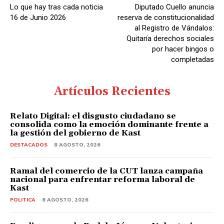
A
Lo que hay tras cada noticia
Diputado Cuello anuncia
u
16 de Junio 2026
reserva de constitucionalidad
d
al Registro de Vándalos:
Quitaría derechos sociales
i
por hacer bingos o
o
completadas
Artículos Recientes
Relato Digital: el disgusto ciudadano se
consolida como la emoción dominante frente a
la gestión del gobierno de Kast
DESTACADOS
8 AGOSTO, 2026
Ramal del comercio de la CUT lanza campaña
nacional para enfrentar reforma laboral de
Kast
POLITICA
8 AGOSTO, 2026