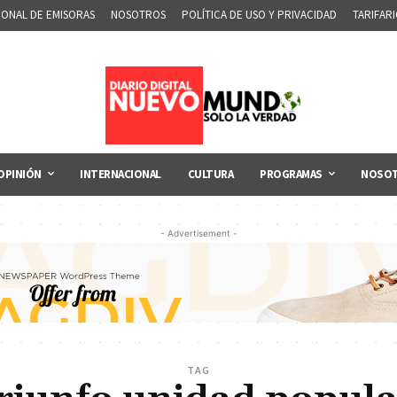
IONAL DE EMISORAS
NOSOTROS
POLÍTICA DE USO Y PRIVACIDAD
TARIFAR
OPINIÓN
INTERNACIONAL
CULTURA
PROGRAMAS
NOSO
- Advertisement -
TAG