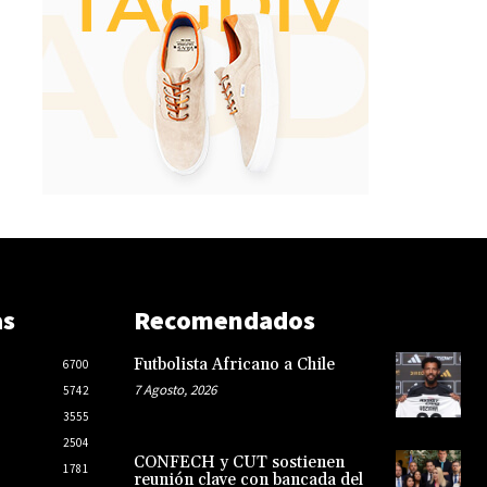
as
Recomendados
Futbolista Africano a Chile
6700
7 Agosto, 2026
5742
3555
2504
CONFECH y CUT sostienen
1781
reunión clave con bancada del