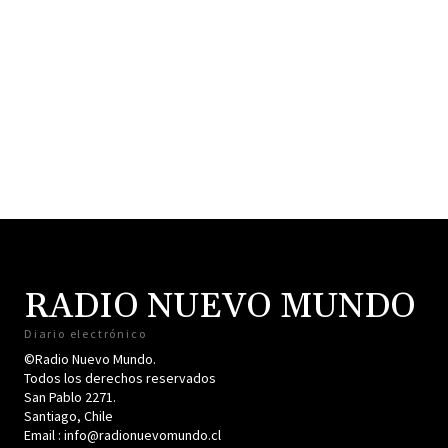
RADIO NUEVO MUNDO
Diario electrónico
©Radio Nuevo Mundo.
Todos los derechos reservados
San Pablo 2271.
Santiago, Chile
Email : info@radionuevomundo.cl