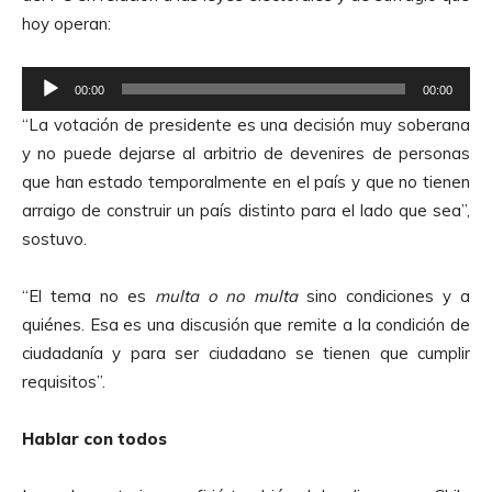
hoy operan:
R
00:00
00:00
e
“La votación de presidente es una decisión muy soberana
p
y no puede dejarse al arbitrio de devenires de personas
r
que han estado temporalmente en el país y que no tienen
o
arraigo de construir un país distinto para el lado que sea”,
d
sostuvo.
u
c
“El tema no es
multa o no multa
sino condiciones y a
t
quiénes. Esa es una discusión que remite a la condición de
o
ciudadanía y para ser ciudadano se tienen que cumplir
r
requisitos”.
d
e
Hablar con todos
A
u