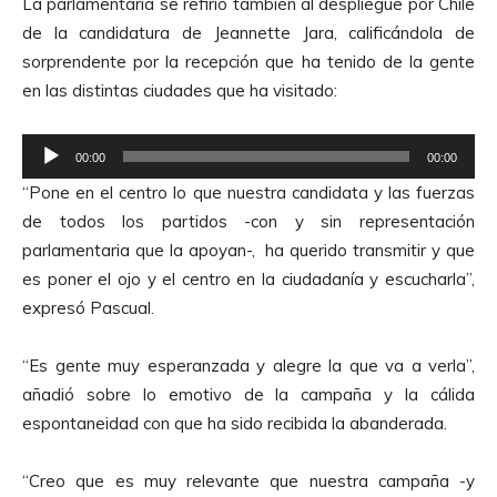
La parlamentaria se refirió también al despliegue por Chile
d
de la candidatura de Jeannette Jara, calificándola de
i
sorprendente por la recepción que ha tenido de la gente
o
en las distintas ciudades que ha visitado:
R
00:00
00:00
e
“Pone en el centro lo que nuestra candidata y las fuerzas
p
de todos los partidos -con y sin representación
r
parlamentaria que la apoyan-, ha querido transmitir y que
o
es poner el ojo y el centro en la ciudadanía y escucharla”,
d
expresó Pascual.
u
c
“Es gente muy esperanzada y alegre la que va a verla”,
t
añadió sobre lo emotivo de la campaña y la cálida
o
espontaneidad con que ha sido recibida la abanderada.
r
d
“Creo que es muy relevante que nuestra campaña -y
e