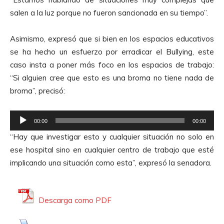
salen a la luz porque no fueron sancionada en su tiempo”.
Asimismo, expresó que si bien en los espacios educativos
se ha hecho un esfuerzo por erradicar el Bullying, este
caso insta a poner más foco en los espacios de trabajo:
“Si alguien cree que esto es una broma no tiene nada de
broma”, precisó:
R
00:00
00:00
e
“Hay que investigar esto y cualquier situación no solo en
p
ese hospital sino en cualquier centro de trabajo que esté
r
implicando una situación como esta”, expresó la senadora.
o
d
u
Descarga como PDF
c
t