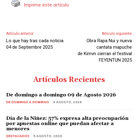
Imprime este artículo
o
r
d
e
Artículo anterior
Artículo siguiente
A
Lo que hay tras cada noticia
Obra Rapa Nui y nueva
u
04 de Septiembre 2025
cantata mapuche
d
de Kimvn cierran el festival
FEYENTUN 2025
i
o
Artículos Recientes
De domingo a domingo 09 de Agosto 2026
DE DOMINGO A DOMINGO
9 AGOSTO, 2026
Día de la Niñez: 57% expresa alta preocupación
por apuestas online que puedan afectar a
menores
DESTACADOS
9 AGOSTO, 2026