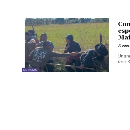
Com
esp
Mai
Produc
Un gra
de la 
NOTICIAS