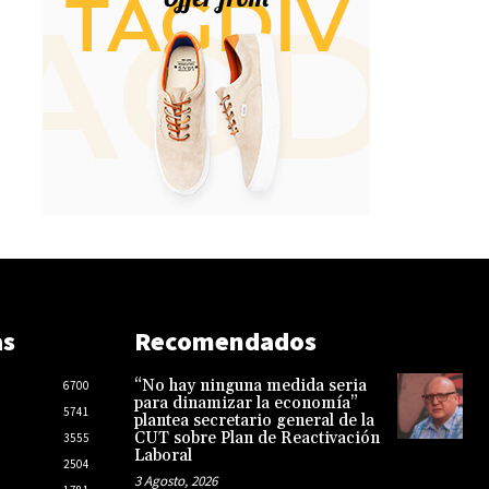
as
Recomendados
“No hay ninguna medida seria
6700
para dinamizar la economía”
5741
plantea secretario general de la
CUT sobre Plan de Reactivación
3555
Laboral
2504
3 Agosto, 2026