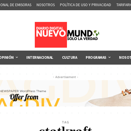
IONAL DE EMISORAS
NOSOTROS
POLÍTICA DE USO Y PRIVACIDAD
TARIFAR
OPINIÓN
INTERNACIONAL
CULTURA
PROGRAMAS
NOSO
- Advertisement -
TAG