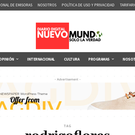
IONAL DE EMISORAS
NOSOTROS
POLÍTICA DE USO Y PRIVACIDAD
TARIFAR
OPINIÓN
INTERNACIONAL
CULTURA
PROGRAMAS
NOSO
- Advertisement -
TAG