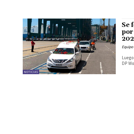
Se 
por
20
Equipo
Luego 
DP Wor
NOTICIAS