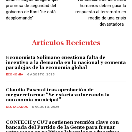
r
promesa de seguridad del
humanos deben guiar la
d
gobierno de Kast “se está
respuesta al terremoto en
desplomando”
medio de una crisis
e
devastadora
A
u
Artículos Recientes
d
i
Economista Solimano cuestiona falta de
o
incentivo a la demanda en lo nacional y comenta
paradojas de la economía global
ECONOMÍA
6 AGOSTO, 2026
Claudia Pascual tras aprobación de
megarreforma: “Se estaría vulnerando la
autonomía municipal”
DESTACADOS
6 AGOSTO, 2026
CONFECH y CUT sostienen reunión clave con
bancada del Partido de la Gente para frenar