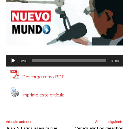
R
00:00
00:00
e
p
Descarga como PDF
r
o
Imprime este artículo
d
u
c
t
Artículo anterior
Artículo siguiente
o
Juan A. Lagos asegura que
Venezuela: Los derechos