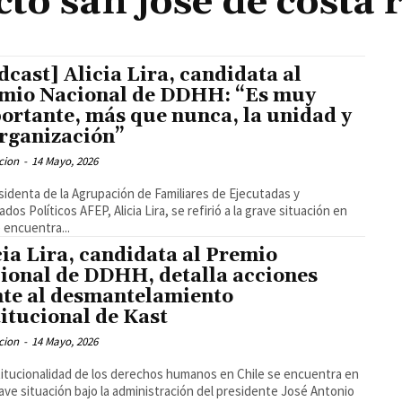
cto san josé de costa r
dcast] Alicia Lira, candidata al
mio Nacional de DDHH: “Es muy
ortante, más que nunca, la unidad y
organización”
cion
-
14 Mayo, 2026
sidenta de la Agrupación de Familiares de Ejecutadas y
dos Políticos AFEP, Alicia Lira, se refirió a la grave situación en
 encuentra...
cia Lira, candidata al Premio
ional de DDHH, detalla acciones
nte al desmantelamiento
titucional de Kast
cion
-
14 Mayo, 2026
titucionalidad de los derechos humanos en Chile se encuentra en
ave situación bajo la administración del presidente José Antonio