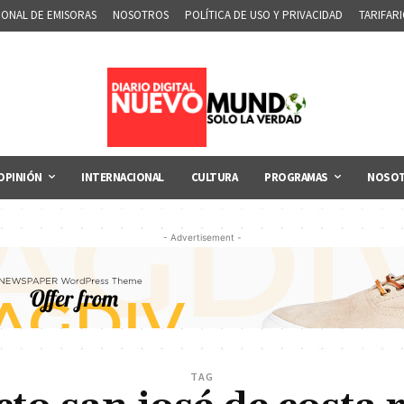
IONAL DE EMISORAS
NOSOTROS
POLÍTICA DE USO Y PRIVACIDAD
TARIFAR
OPINIÓN
INTERNACIONAL
CULTURA
PROGRAMAS
NOSO
- Advertisement -
TAG