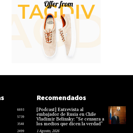
as
Recomendados
[Podcast] Entrevista al
6693
embajador de Rusia en Chile
5739
Vladimir Belinsky: “Se censura a
los medios que dicen la verdad”
3548
1 Agosto, 2026
2499