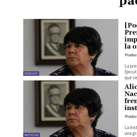
pa
[Po
Pre
imp
la 
Produc
La pre
Ejecuta
PODCAST
que se
Ali
Nac
fre
ins
Produc
La ins
una gr
NOTICIAS