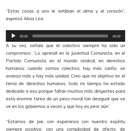
“Estas cosas a uno le entibian el alma y el corazón”,
expresó Alicia Lira:
R
00:00
00:00
e
A su vez, señala que el colectivo siempre ha sido un
p
compromiso: “Lo aprendí en la Juventud Comunista, en el
r
Partido Comunista, en el mundo sindical, en derechos
o
humanos: cuando somos colectivo, hay más cariño, se
d
avanza más y hay más unidad. Creo que mi objetivo en el
u
tema de derechos humanos, todo mi tiempo ha estado
c
dedicado a eso porque faltan muchos más dirigentes para
t
esta enorme tarea de un peso moral tan desigual que se
o
ve en los gobiernos a veces y que hoy es peor aún”.
r
d
“Estamos de pie, con esperanza con nuestro espíritu
e
siempre positivo, con una complicidad de afecto, de