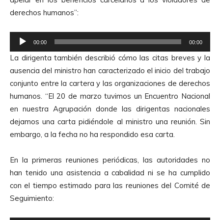
derechos humanos”:
R
00:00
00:00
e
La dirigenta también describió cómo las citas breves y la
p
ausencia del ministro han caracterizado el inicio del trabajo
r
conjunto entre la cartera y las organizaciones de derechos
o
humanos. “El 20 de marzo tuvimos un Encuentro Nacional
d
en nuestra Agrupación donde las dirigentas nacionales
u
dejamos una carta pidiéndole al ministro una reunión. Sin
c
embargo, a la fecha no ha respondido esa carta.
t
o
En la primeras reuniones periódicas, las autoridades no
r
han tenido una asistencia a cabalidad ni se ha cumplido
d
con el tiempo estimado para las reuniones del Comité de
e
Seguimiento:
A
u