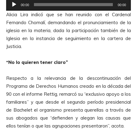
R
d
00:00
00:00
e
i
Alicia Lira indicó que se han reunido con el Cardenal
p
o
Fernando Chomalí, demandando el pronunciamiento de la
r
iglesia en la materia, dada la participación también de la
o
Iglesia en la instancia de seguimiento en la cartera de
d
Justicia.
u
c
“No lo quieren tener claro”
t
o
Respecto a la relevancia de la descontinuación del
r
Programa de Derechos Humanos creado en la década del
d
90 con el informe Rettig, remarcó su “exclusivo apoyo a los
e
familiares” y que desde el segundo período presidencial
A
de Bachelet el organismo presenta querellas a través de
u
sus abogados que “defienden y alegan las causas que
d
ellos tenían o que las agrupaciones presentaron”, acota.
i