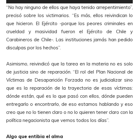
e
“No hay ninguno de ellos que haya tenido arrepentimiento”,
p
precisó sobre los victimarios. “Es más, ellos reivindican lo
r
que hicieron. El Ejército -porque los peores criminales en
o
crueldad y masividad fueron el Ejército de Chile y
d
Carabineros de Chile-. Las instituciones jamás han pedido
u
disculpas por los hechos”.
c
t
Asimismo, reivindicó que la tarea en la materia no es solo
o
de justicia sino de reparación. “El rol del Plan Nacional de
r
Víctimas de Desaparición Forzada no es judicializar sino
d
que es la reparación de la trayectoria de esas víctimas:
e
dónde están, qué es lo que pasó con ellos, dónde pueden
A
entregarlo o encontrarlo, de eso estamos hablando y eso
u
creo que no lo tienen claro o no lo quieren tener claro con la
d
política negacionista que vemos todos los días”.
i
o
Algo que entibia el alma