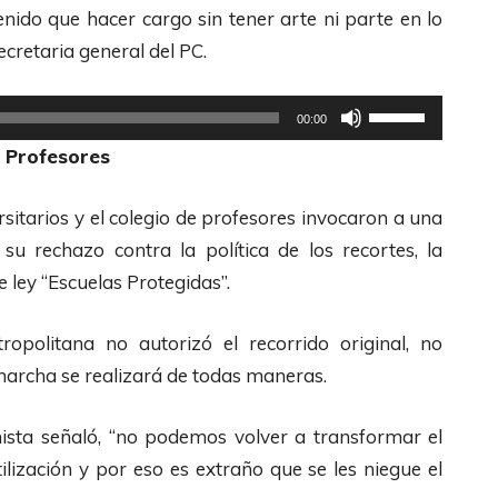
z
nido que hacer cargo sin tener arte ni parte en lo
a
secretaria general del PC.
l
a
U
00:00
s
t
e Profesores
t
i
e
l
sitarios y el colegio de profesores invocaron a una
c
i
su rechazo contra la política de los recortes, la
l
z
e ley “Escuelas Protegidas”.
a
a
s
l
ropolitana no autorizó el recorrido original, no
d
a
 marcha se realizará de todas maneras.
e
s
F
t
nista señaló, “no podemos volver a transformar el
l
e
ización y por eso es extraño que se les niegue el
e
c