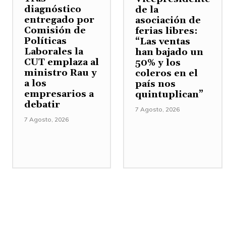
diagnóstico
de la
entregado por
asociación de
Comisión de
ferias libres:
Políticas
“Las ventas
Laborales la
han bajado un
CUT emplaza al
50% y los
ministro Rau y
coleros en el
a los
país nos
empresarios a
quintuplican”
debatir
7 Agosto, 2026
7 Agosto, 2026