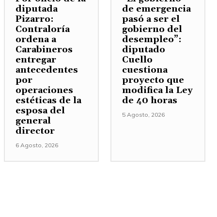
diputada
de emergencia
Pizarro:
pasó a ser el
Contraloría
gobierno del
ordena a
desempleo”:
Carabineros
diputado
entregar
Cuello
antecedentes
cuestiona
por
proyecto que
operaciones
modifica la Ley
estéticas de la
de 40 horas
esposa del
5 Agosto, 2026
general
director
6 Agosto, 2026