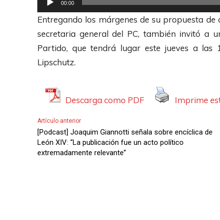
00:00
u
u
e
Entregando los márgenes de su propuesta de c
d
c
p
secretaria general del PC, también invitó a 
i
t
r
Partido, que tendrá lugar este jueves a las 
o
o
o
Lipschutz.
r
d
d
u
e
c
Descarga como PDF
Imprime est
A
t
Artículo anterior
u
o
[Podcast] Joaquim Giannotti señala sobre encíclica de
d
r
León XIV: “La publicación fue un acto político
i
extremadamente relevante”
d
o
e
A
u
d