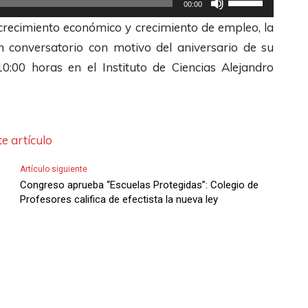
00:00
o
a
i
a
t
recimiento económico y crecimiento de empleo, la
p
s
b
l
i
un conversatorio con motivo del aniversario de su
a
d
a
a
l
10:00 horas en el Instituto de Ciencias Alejandro
r
e
/
s
i
a
F
A
t
z
a
l
b
e
a
u
e
a
c
l
e artículo
m
c
j
l
a
e
h
o
Artículo siguiente
a
s
Congreso aprueba “Escuelas Protegidas”: Colegio de
n
a
p
s
t
Profesores califica de efectista la nueva ley
t
s
a
d
e
a
A
r
e
c
r
r
a
F
l
o
r
a
l
a
d
i
u
e
s
i