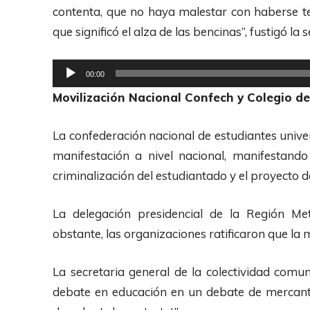
d
contenta, que no haya malestar con haberse te
u
que significó el alza de las bencinas”, fustigó la 
c
t
R
00:00
o
e
Movilización Nacional Confech y Colegio d
r
p
d
r
La confederación nacional de estudiantes univer
e
o
manifestación a nivel nacional, manifestando 
A
d
criminalización del estudiantado y el proyecto d
u
u
d
c
La delegación presidencial de la Región Met
i
t
obstante, las organizaciones ratificaron que la
o
o
r
La secretaria general de la colectividad comu
d
debate en educación en un debate de mercantil
e