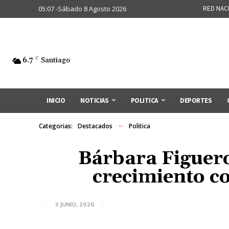
05:07 -Sábado 8 Agosto 2026
RED NAC
6.7
C
Santiago
INICIO
NOTICIAS
POLITICA
DEPORTES
Categorias:
Destacados
Politica
Bárbara Figuero
crecimiento c
3 JUNIO, 2026