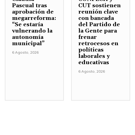
/
n
Pascual tras
CUT sostienen
n
e
p
A
aprobación de
reunión clave
.
t
l
a
megarreforma:
con bancada
b
a
v
“Se estaría
del Partido de
r
a
vulnerando la
la Gente para
r
o
a
j
autonomía
frenar
o
l
a
municipal”
retrocesos en
o
d
u
políticas
u
p
6 Agosto, 2026
laborales y
i
m
m
a
educativas
s
e
e
r
6 Agosto, 2026
m
n
n
a
i
.
t
a
n
a
u
u
r
m
i
o
e
r
d
n
e
i
t