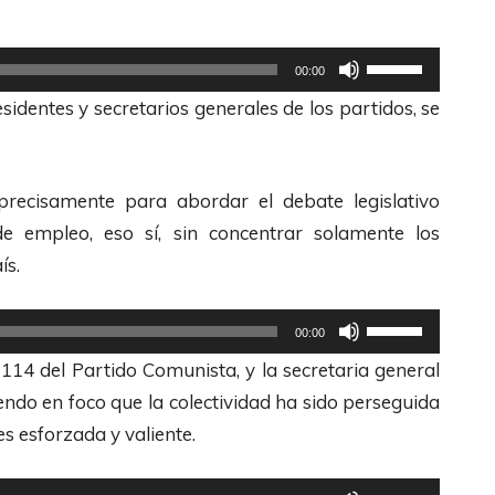
c
l
h
U
a
00:00
a
t
s
identes y secretarios generales de los partidos, se
s
i
d
A
l
e
r
i
F
precisamente para abordar el debate legislativo
r
z
l
de empleo, eso sí, sin concentrar solamente los
i
a
e
ís.
b
l
c
a
a
h
U
00:00
/
s
a
t
 114 del Partido Comunista, y la secretaria general
A
t
s
i
iendo en foco que la colectividad ha sido perseguida
b
e
A
l
es esforzada y valiente.
a
c
r
i
j
l
r
z
U