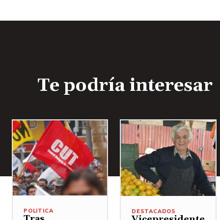
i
o
Te podría interesar
POLITICA
DESTACADOS
Tras
Vicepresidente