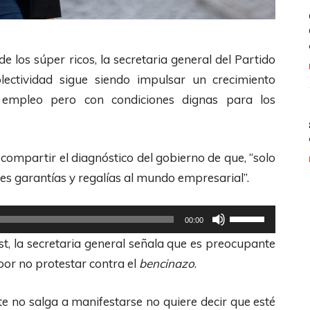
e los súper ricos, la secretaria general del Partido
lectividad sigue siendo impulsar un crecimiento
 empleo pero con condiciones dignas para los
compartir el diagnóstico del gobierno de que, “solo
 garantías y regalías al mundo empresarial”.
U
00:00
t
st, la secretaria general señala que es preocupante
i
por no protestar contra el
bencinazo
.
l
i
te no salga a manifestarse no quiere decir que esté