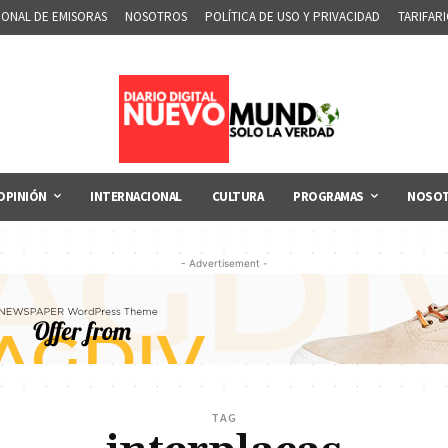
IONAL DE EMISORAS
NOSOTROS
POLÍTICA DE USO Y PRIVACIDAD
TARIFAR
OPINIÓN
INTERNACIONAL
CULTURA
PROGRAMAS
NOSO
- Advertisement -
TAG