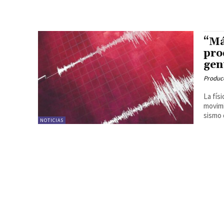
“Má
pro
gen
Produc
La fís
movimi
sismo 
NOTICIAS