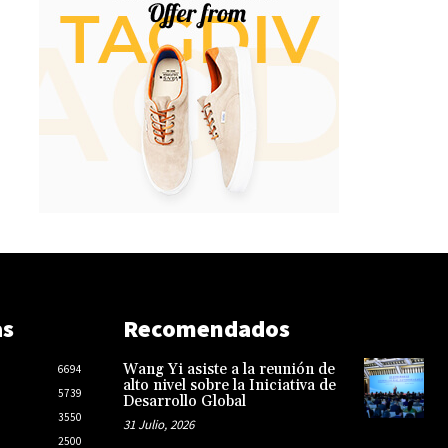
as
Recomendados
Wang Yi asiste a la reunión de
6694
alto nivel sobre la Iniciativa de
5739
Desarrollo Global
3550
31 Julio, 2026
2500