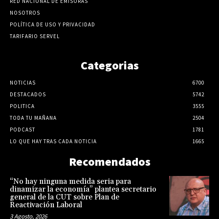
RED NACIONAL DE EMISORAS
NOSOTROS
POLÍTICA DE USO Y PRIVACIDAD
TARIFARIO SERVEL
Categorias
NOTICIAS
6700
DESTACADOS
5742
POLITICA
3555
TODA TU MAÑANA
2504
PODCAST
1781
LO QUE HAY TRAS CADA NOTICIA
1665
Recomendados
“No hay ninguna medida seria para
dinamizar la economía” plantea secretario
general de la CUT sobre Plan de
Reactivación Laboral
3 Agosto, 2026