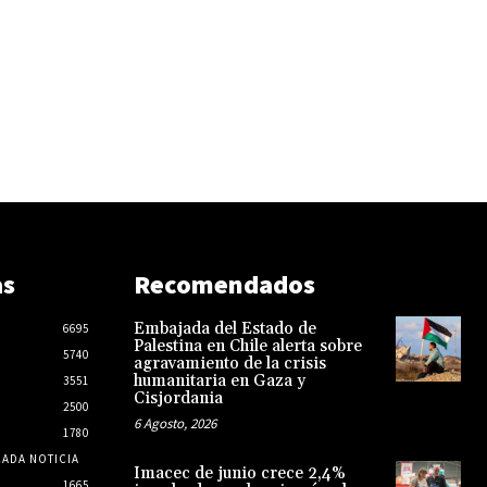
as
Recomendados
Embajada del Estado de
6695
Palestina en Chile alerta sobre
5740
agravamiento de la crisis
humanitaria en Gaza y
3551
Cisjordania
2500
6 Agosto, 2026
1780
CADA NOTICIA
Imacec de junio crece 2,4%
1665