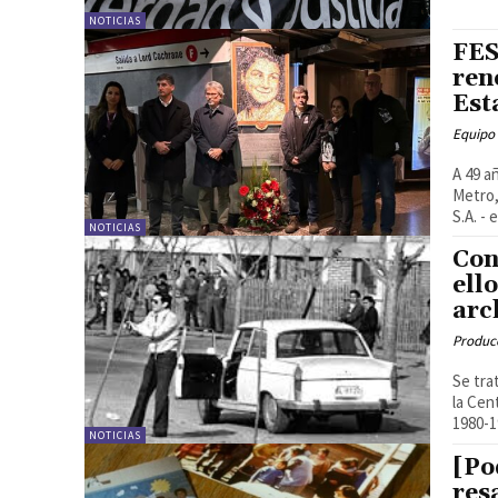
NOTICIAS
FES
ren
Est
Equipo
A 49 a
Metro,
S.A. -
NOTICIAS
Con
ell
arc
Produc
Se tra
la Cen
1980-1
NOTICIAS
[Po
res