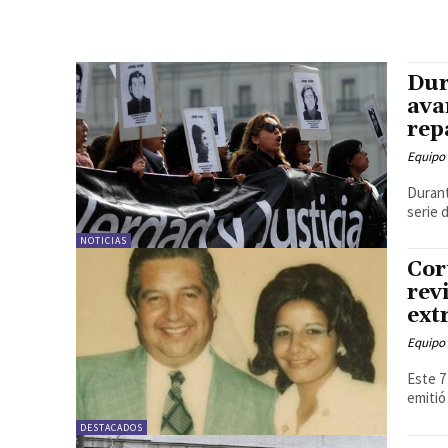
Dur
ava
rep
Equipo
Durant
serie 
NOTICIAS
Cor
rev
ext
Equipo
Este 7
emitió 
DESTACADOS