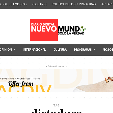
IONAL DE EMISORAS
NOSOTROS
POLÍTICA DE USO Y PRIVACIDAD
TARIFAR
OPINIÓN
INTERNACIONAL
CULTURA
PROGRAMAS
NOSO
- Advertisement -
TAG