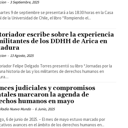
cion
-
3 Septiembre, 2025
artes 9 de septiembre se presentará a las 18:30 horas en la Casa
l de la Universidad de Chile, el libro “Rompiendo el...
toriador escribe sobre la experiencia
militantes de los DDHH de Arica en
tadura
cion
-
13 Agosto, 2025
toriador Felipe Delgado Torres presentó su libro “Jornadas por la
 una historia de las y los militantes de derechos humanos en
ra....
nces judiciales y compromisos
atales marcaron la agenda de
echos humanos en mayo
 Radio Nuevo Mundo
-
6 Junio, 2025
go, 6 de junio de 2025. – El mes de mayo estuvo marcado por
icativos avances en el ámbito de los derechos humanos en...