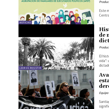
Produc
Este m
Centra
NOTICIAS
His
de 
dic
Produc
El his
vida":
dictadu
LEER ES RESISTIR
Ava
est
der
Equipo
Santia
signif