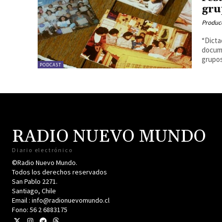
gru
Produc
“Dicta
docume
grupos
PODCAST
RADIO NUEVO MUNDO
Diario electrónico
©Radio Nuevo Mundo.
Todos los derechos reservados
San Pablo 2271.
Santiago, Chile
Email : info@radionuevomundo.cl
Fono: 56 2 6883175