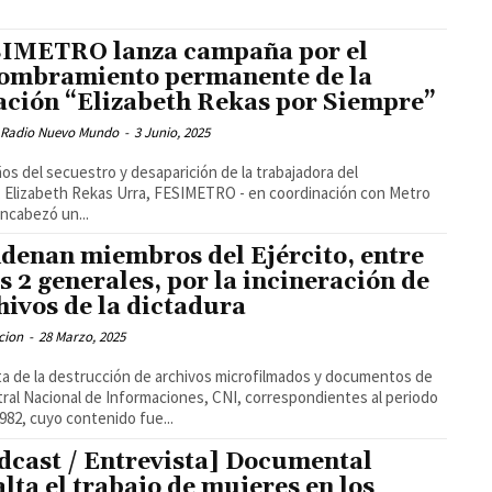
IMETRO lanza campaña por el
ombramiento permanente de la
ación “Elizabeth Rekas por Siempre”
 Radio Nuevo Mundo
-
3 Junio, 2025
ños del secuestro y desaparición de la trabajadora del
 Elizabeth Rekas Urra, FESIMETRO - en coordinación con Metro
 encabezó un...
denan miembros del Ejército, entre
os 2 generales, por la incineración de
hivos de la dictadura
cion
-
28 Marzo, 2025
ta de la destrucción de archivos microfilmados y documentos de
tral Nacional de Informaciones, CNI, correspondientes al periodo
982, cuyo contenido fue...
dcast / Entrevista] Documental
alta el trabajo de mujeres en los