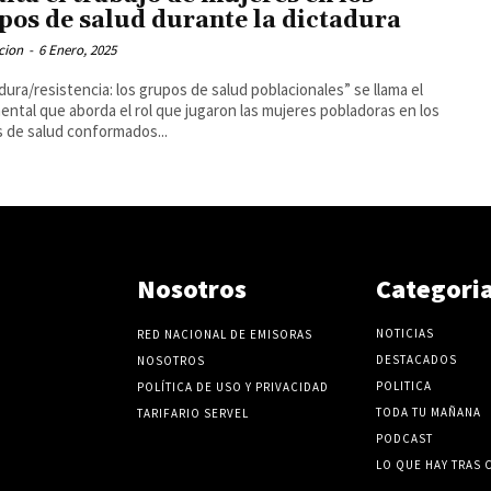
pos de salud durante la dictadura
cion
-
6 Enero, 2025
dura/resistencia: los grupos de salud poblacionales” se llama el
ntal que aborda el rol que jugaron las mujeres pobladoras en los
 de salud conformados...
Nosotros
Categori
NOTICIAS
RED NACIONAL DE EMISORAS
DESTACADOS
NOSOTROS
POLITICA
POLÍTICA DE USO Y PRIVACIDAD
TODA TU MAÑANA
TARIFARIO SERVEL
PODCAST
LO QUE HAY TRAS 