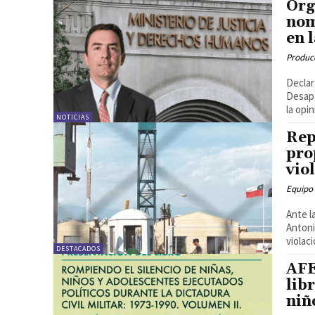
Org
nom
en 
Produc
Declaración pública 
Desapa
la opi
NOTICIAS
Rep
pro
vio
Equipo
Ante l
Antoni
violac
DESTACADOS
AFE
lib
niñ