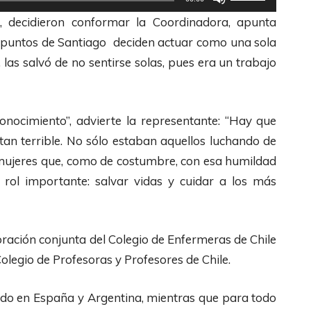
a
d
a
t
d, decidieron conformar la Coordinadora, apunta
/
e
s
i
es puntos de Santiago deciden actuar como una sola
A
F
t
l
 las salvó de no sentirse solas, pues era un trabajo
b
l
e
i
a
e
c
z
j
c
l
a
conocimiento”, advierte la representante: “Hay que
o
h
a
l
tan terrible. No sólo estaban aquellos luchando de
p
a
s
a
s mujeres que, como de costumbre, con esa humildad
a
s
d
s
 rol importante: salvar vidas y cuidar a los más
r
A
e
t
a
r
F
e
a
r
l
c
oración conjunta del Colegio de Enfermeras de Chile
u
i
e
l
egio de Profesoras y Profesores de Chile.
m
b
c
a
e
a
h
s
bido en España y Argentina, mientras que para todo
n
/