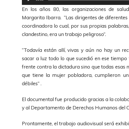
i
t
e
En los años 80, las organizaciones de salu
o
o
p
Margarita Ibarra. “Las dirigentes de diferent
r
r
coordinadora lo cual, por sus propias palabras,
d
o
clandestino, era un trabajo peligroso”.
e
d
A
u
“Todavía están allí, vivas y aún no hay un re
u
c
sacar a luz todo lo que sucedió en ese tiempo 
d
t
frente contra la dictadura sino que todas esa
i
o
que tiene la mujer pobladora, cumplieron un
o
r
débiles” .
d
e
El documental fue producido gracias a la colab
A
y al Departamento de Derechos Humanos del Col
u
d
Prontamente, el trabajo audiovisual será exhi