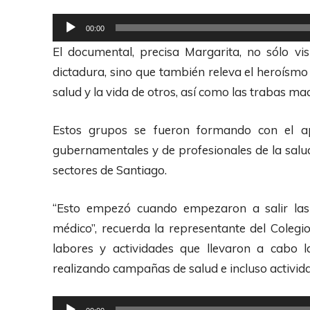
R
00:00
e
El documental, precisa Margarita, no sólo vis
p
dictadura, sino que también releva el heroísmo
r
salud y la vida de otros, así como las trabas ma
o
d
Estos grupos se fueron formando con el ap
u
gubernamentales y de profesionales de la salud
c
sectores de Santiago.
t
o
“Esto empezó cuando empezaron a salir las y
r
médico”, recuerda la representante del Colegi
d
labores y actividades que llevaron a cabo l
e
realizando campañas de salud e incluso activida
A
u
R