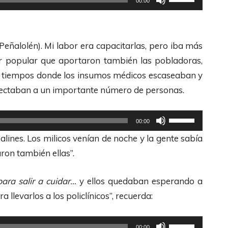
00:00
s
t
d
i
e
l
Peñalolén). Mi labor era capacitarlas, pero iba más
F
i
ber popular que aportaron también las pobladoras,
l
z
en tiempos donde los insumos médicos escaseaban y
e
a
fectaban a un importante número de personas.
c
l
h
a
U
00:00
a
s
t
alines. Los milicos venían de noche y la gente sabía
s
t
i
ron también ellas”.
A
e
l
r
c
i
ara salir a cuidar…
y ellos quedaban esperando a
r
l
z
 llevarlos a los policlínicos”, recuerda:
i
a
a
b
s
l
U
00:00