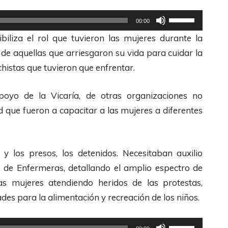
U
00:00
t
ibiliza el rol que tuvieron las mujeres durante la
i
 de aquellas que arriesgaron su vida para cuidar la
l
chistas que tuvieron que enfrentar.
i
z
oyo de la Vicaría, de otras organizaciones no
a
 que fueron a capacitar a las mujeres a diferentes
l
a
s
 los presos, los detenidos. Necesitaban auxilio
t
o de Enfermeras, detallando el amplio espectro de
e
as mujeres atendiendo heridos de las protestas,
c
des para la alimentación y recreación de los niños.
l
a
U