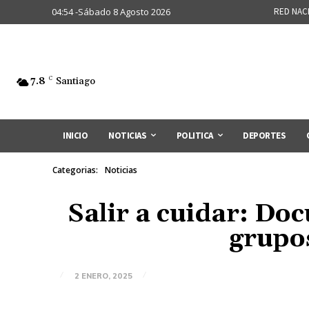
04:54 -Sábado 8 Agosto 2026
RED NAC
7.8
C
Santiago
INICIO
NOTICIAS
POLITICA
DEPORTES
Categorias:
Noticias
Salir a cuidar: Doc
grupos
2 ENERO, 2025