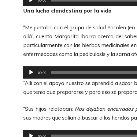
00:00
d
e
Una lucha clandestina por la vida
i
p
o
r
“Me juntaba con el grupo de salud Yacolen (en 
o
allá”, cuenta Margarita Ibarra acerca del sa
d
particularmente con las hierbas medicinales 
u
enfermedades como la pediculosis y la sarna a
c
t
R
00:00
o
e
“Allí con el apoyo nuestro se aprendió a sacar b
r
p
que tenía que prepararse y para eso se prepara
d
r
e
o
“Sus hijos relataban:
Nos dejaban encerrados p
A
d
sus madres que salían a buscar a los heridos para
u
u
d
c
R
00:00