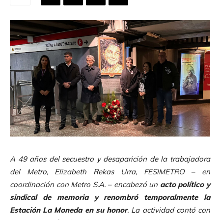
A 49 años del secuestro y desaparición de la trabajadora
del Metro, Elizabeth Rekas Urra, FESIMETRO – en
coordinación con Metro S.A. – encabezó un
acto pol
í
tico y
sindical de memoria y renombr
ó
temporalmente
la
Estaci
ó
n La Moneda en su honor
. La actividad contó con