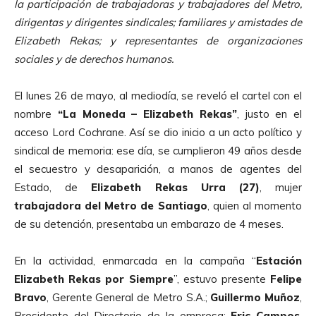
la participación de trabajadoras y trabajadores del Metro,
dirigentas y dirigentes sindicales; familiares y amistades de
Elizabeth Rekas; y representantes de organizaciones
sociales y de derechos humanos.
El lunes 26 de mayo, al mediodía, se reveló el cartel con el
nombre
“
La Moneda – Elizabeth Rekas
”
, justo en el
acceso Lord Cochrane. Así se dio inicio a un acto político y
sindical de memoria: ese día, se cumplieron 49 años desde
el secuestro y desaparición, a manos de agentes del
Estado, de
Elizabeth Rekas Urra (27)
, mujer
trabajadora del Metro de Santiago
, quien al momento
de su detención, presentaba un embarazo de 4 meses.
En la actividad, enmarcada en la campaña “
Estaci
ó
n
Elizabeth Rekas por Siempre
”, estuvo presente
Felipe
Bravo
, Gerente General de Metro S.A.;
Guillermo Mu
ñ
oz
,
Presidente del Directorio de la empresa;
Eric Campos
,