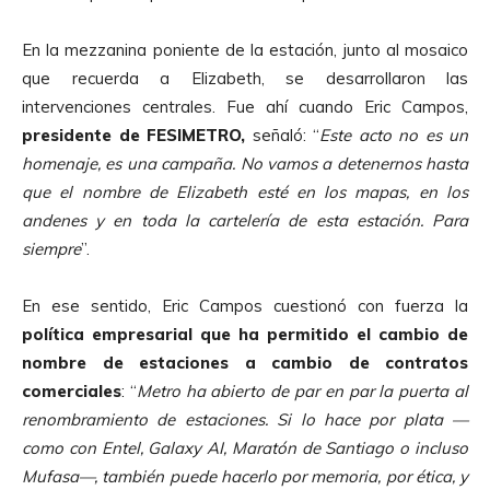
En la mezzanina poniente de la estación, junto al mosaico
que recuerda a Elizabeth, se desarrollaron las
intervenciones centrales. Fue ahí cuando Eric Campos,
presidente de FESIMETRO,
señaló: “
Este acto no es un
homenaje, es una campa
ñ
a. No vamos a detenernos hasta
que el nombre de Elizabeth est
é
en los mapas, en los
andenes y en toda la carteler
í
a de esta estaci
ó
n. Para
siempre
”.
En ese sentido, Eric Campos cuestionó con fuerza la
pol
í
tica empresarial que ha permitido el cambio de
nombre de estaciones a cambio de contratos
comerciales
: “
Metro ha abierto de par en par la puerta al
renombramiento de estaciones. Si lo hace por plata
—
como con Entel, Galaxy AI, Marat
ó
n de Santiago o incluso
Mufasa
—
, tambi
é
n puede hacerlo por memoria, por
é
tica, y