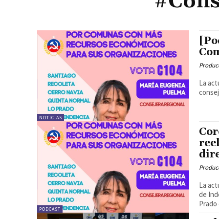
#Cons
[Po
Com
Produc
La act
consej
NOTICIAS
Cor
ree
dir
Produc
La act
de Ind
Prado 
PODCAST