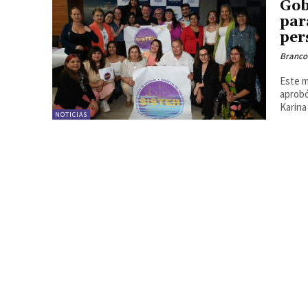
Gob
par
per
Branco
Este m
aprobó
Karina
NOTICIAS