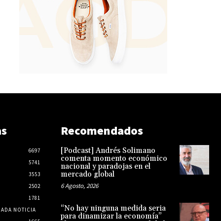
as
Recomendados
[Podcast] Andrés Solimano
6697
comenta momento económico
5741
nacional y paradojas en el
mercado global
3553
6 Agosto, 2026
2502
1781
“No hay ninguna medida seria
CADA NOTICIA
para dinamizar la economía”