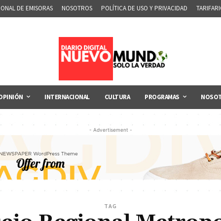
IONAL DE EMISORAS
NOSOTROS
POLÍTICA DE USO Y PRIVACIDAD
TARIFAR
OPINIÓN
INTERNACIONAL
CULTURA
PROGRAMAS
NOSO
- Advertisement -
TAG