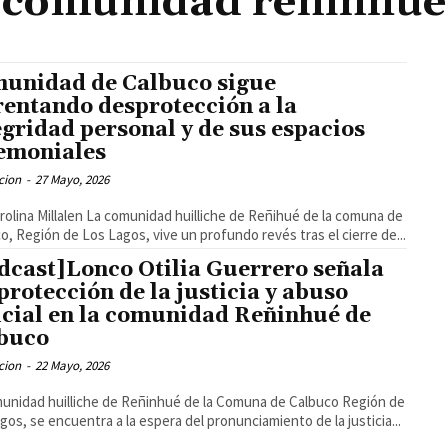
comunidad reñinhué
unidad de Calbuco sigue
rentando desprotección a la
egridad personal y de sus espacios
emoniales
cion
-
27 Mayo, 2026
rolina Millalen La comunidad huilliche de Reñihué de la comuna de
o, Región de Los Lagos, vive un profundo revés tras el cierre de...
dcast]Lonco Otilia Guerrero señala
protección de la justicia y abuso
icial en la comunidad Reñinhué de
buco
cion
-
22 Mayo, 2026
unidad huilliche de Reñinhué de la Comuna de Calbuco Región de
gos, se encuentra a la espera del pronunciamiento de la justicia...