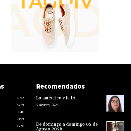
as
Recomendados
Lo auténtico y la IA
6692
5 Agosto, 2026
5739
3548
2499
De domingo a domingo 02 de
1778
Agosto 2026