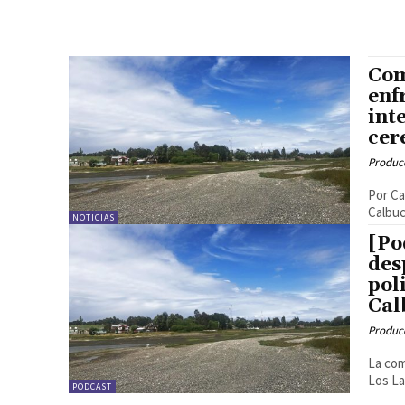
Com
enf
int
cer
Produc
Por Ca
Calbuc
NOTICIAS
[Po
des
pol
Cal
Produc
La com
Los La
PODCAST