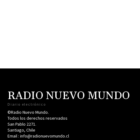
RADIO NUEVO MUNDO
Diario electrónico
©Radio Nuevo Mundo.
Todos los derechos reservados
San Pablo 2271.
Santiago, Chile
Email : info@radionuevomundo.cl