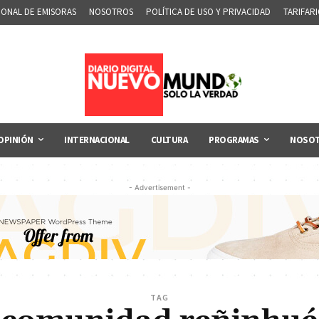
IONAL DE EMISORAS
NOSOTROS
POLÍTICA DE USO Y PRIVACIDAD
TARIFAR
OPINIÓN
INTERNACIONAL
CULTURA
PROGRAMAS
NOSO
- Advertisement -
TAG