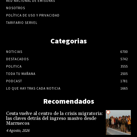
RED NACIONAL DE EMISORAS
NOSOTROS
POLÍTICA DE USO Y PRIVACIDAD
TARIFARIO SERVEL
Categorias
NOTICIAS
6700
DESTACADOS
5742
POLITICA
3555
TODA TU MAÑANA
2505
PODCAST
1781
LO QUE HAY TRAS CADA NOTICIA
1665
Recomendados
Ceuta vuelve al centro de la crisis migratoria:
las claves detrás del ingreso masivo desde
Marruecos
4 Agosto, 2026