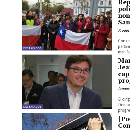
Rep
pol
nom
San
Produc
Con un
parlam
DESTACADOS
manife
Mar
Jea
cap
pro
Produc
El dir
Democr
DESTACADOS
progre
[Po
Con