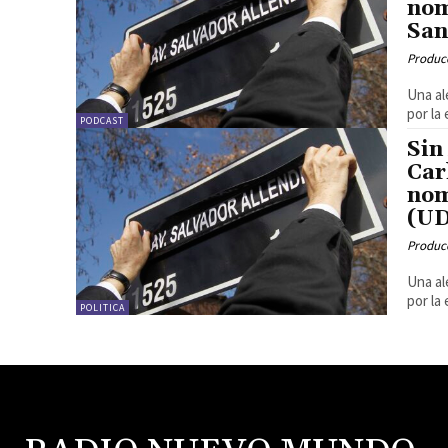
nom
San
Produc
Una al
por la
PODCAST
Sin
Car
nom
(UD
Produc
Una al
por la
POLITICA