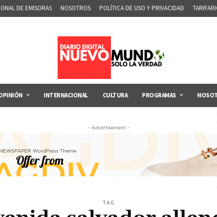
IONAL DE EMISORAS
NOSOTROS
POLÍTICA DE USO Y PRIVACIDAD
TARIFAR
OPINIÓN
INTERNACIONAL
CULTURA
PROGRAMAS
NOSO
- Advertisement -
TAG