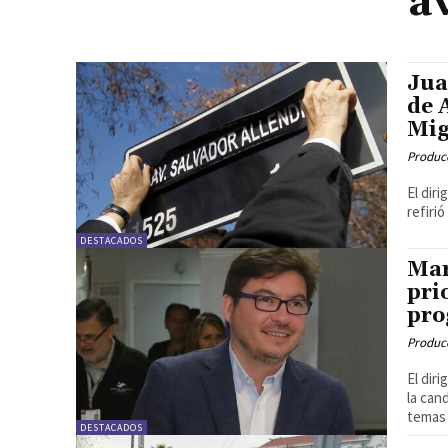
a
Jua
de 
Mig
Produc
El dir
refiri
DESTACADOS
Mar
pri
pro
Produc
El dir
la can
temas 
DESTACADOS