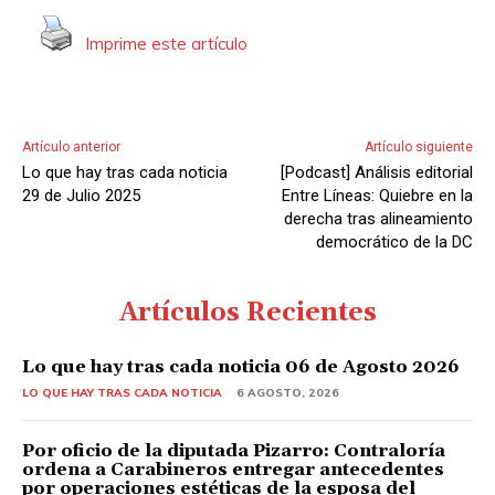
o
Imprime este artículo
r
d
e
A
Artículo anterior
Artículo siguiente
u
Lo que hay tras cada noticia
[Podcast] Análisis editorial
d
29 de Julio 2025
Entre Líneas: Quiebre en la
i
derecha tras alineamiento
democrático de la DC
o
Artículos Recientes
Lo que hay tras cada noticia 06 de Agosto 2026
LO QUE HAY TRAS CADA NOTICIA
6 AGOSTO, 2026
Por oficio de la diputada Pizarro: Contraloría
ordena a Carabineros entregar antecedentes
por operaciones estéticas de la esposa del