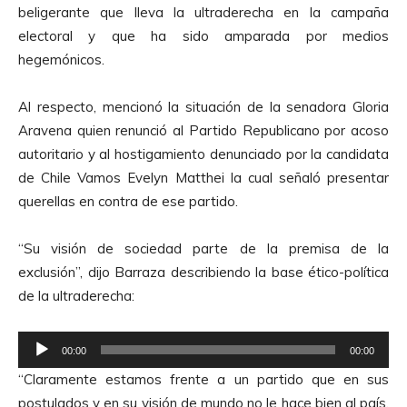
beligerante que lleva la ultraderecha en la campaña
e
electoral y que ha sido amparada por medios
A
hegemónicos.
u
d
Al respecto, mencionó la situación de la senadora Gloria
i
Aravena quien renunció al Partido Republicano por acoso
o
autoritario y al hostigamiento denunciado por la candidata
de Chile Vamos Evelyn Matthei la cual señaló presentar
querellas en contra de ese partido.
“Su visión de sociedad parte de la premisa de la
exclusión”, dijo Barraza describiendo la base ético-política
de la ultraderecha:
R
00:00
00:00
e
“Claramente estamos frente a un partido que en sus
p
postulados y en su visión de mundo no le hace bien al país.