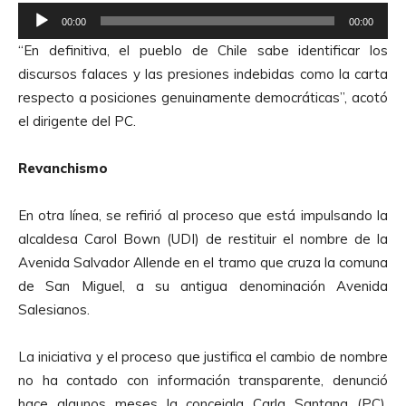
R
00:00
00:00
e
“En definitiva, el pueblo de Chile sabe identificar los
p
discursos falaces y las presiones indebidas como la carta
r
respecto a posiciones genuinamente democráticas”, acotó
o
el dirigente del PC.
d
u
Revanchismo
c
t
En otra línea, se refirió al proceso que está impulsando la
o
alcaldesa Carol Bown (UDI) de restituir el nombre de la
r
Avenida Salvador Allende en el tramo que cruza la comuna
d
de San Miguel, a su antigua denominación Avenida
e
Salesianos.
A
u
La iniciativa y el proceso que justifica el cambio de nombre
d
no ha contado con información transparente, denunció
i
hace algunos meses la concejala Carla Santana (PC),