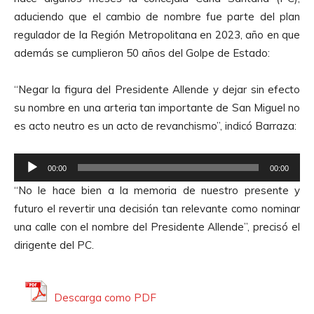
o
aduciendo que el cambio de nombre fue parte del plan
regulador de la Región Metropolitana en 2023, año en que
además se cumplieron 50 años del Golpe de Estado:
“Negar la figura del Presidente Allende y dejar sin efecto
su nombre en una arteria tan importante de San Miguel no
es acto neutro es un acto de revanchismo”, indicó Barraza:
R
00:00
00:00
e
“No le hace bien a la memoria de nuestro presente y
p
futuro el revertir una decisión tan relevante como nominar
r
una calle con el nombre del Presidente Allende”, precisó el
o
dirigente del PC.
d
u
c
Descarga como PDF
t