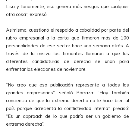
r
Lisa y llanamente, eso genera más riesgos que cualquier
o
otra cosa”, expresó.
d
u
Asimismo, cuestionó el respaldo a cabalidad por parte del
c
rubro empresarial a la carta que firmaron más de 100
t
personalidades de ese sector hace una semana atrás. A
o
través de la misiva los firmantes llamaron a que las
r
diferentes candidaturas de derecha se unan para
d
enfrentar las elecciones de noviembre.
e
A
“No creo que esa publicación represente a todos los
u
grandes empresarios”, señaló Barraza: “Hay también
d
conciencia de que la extrema derecha no le hace bien al
i
país porque acrecienta la conflictividad interna”, precisó:
o
“Es un approach de lo que podría ser un gobierno de
extrema derecha”.