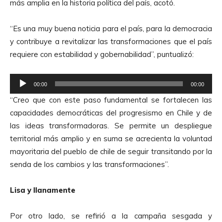
más amplia en la historia política del país, acotó.
“Es una muy buena noticia para el país, para la democracia
y contribuye a revitalizar las transformaciones que el país
requiere con estabilidad y gobernabilidad”, puntualizó:
R
00:00
00:00
e
“Creo que con este paso fundamental se fortalecen las
p
capacidades democráticas del progresismo en Chile y de
r
las ideas transformadoras. Se permite un despliegue
o
territorial más amplio y en suma se acrecienta la voluntad
d
mayoritaria del pueblo de chile de seguir transitando por la
u
senda de los cambios y las transformaciones”.
c
t
Lisa y llanamente
o
r
Por otro lado, se refirió a la campaña sesgada y
d