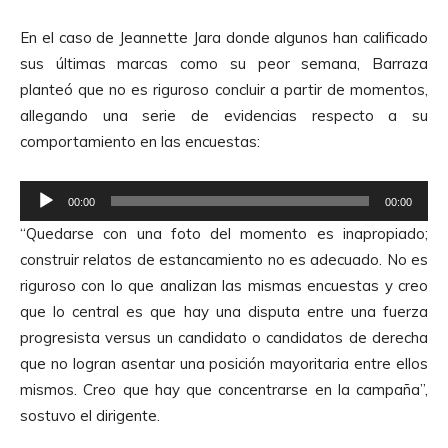
En el caso de Jeannette Jara donde algunos han calificado
sus últimas marcas como su peor semana, Barraza
planteó que no es riguroso concluir a partir de momentos,
allegando una serie de evidencias respecto a su
comportamiento en las encuestas:
R
00:00
00:00
e
“Quedarse con una foto del momento es inapropiado;
p
construir relatos de estancamiento no es adecuado. No es
r
riguroso con lo que analizan las mismas encuestas y creo
o
que lo central es que hay una disputa entre una fuerza
d
progresista versus un candidato o candidatos de derecha
u
que no logran asentar una posición mayoritaria entre ellos
c
mismos. Creo que hay que concentrarse en la campaña”,
t
sostuvo el dirigente.
o