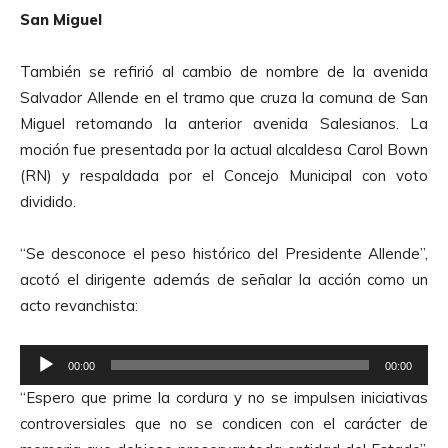
r
San Miguel
d
e
También se refirió al cambio de nombre de la avenida
A
Salvador Allende en el tramo que cruza la comuna de San
u
Miguel retomando la anterior avenida Salesianos. La
d
moción fue presentada por la actual alcaldesa Carol Bown
i
(RN) y respaldada por el Concejo Municipal con voto
o
dividido.
“Se desconoce el peso histórico del Presidente Allende”,
acotó el dirigente además de señalar la acción como un
acto revanchista:
R
00:00
00:00
e
“Espero que prime la cordura y no se impulsen iniciativas
p
controversiales que no se condicen con el carácter de
r