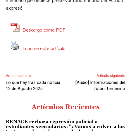
memoria que debiese preservar toda entidad del Estado”,
o
expresó.
d
u
c
Descarga como PDF
t
o
Imprime este artículo
r
d
e
A
Artículo anterior
Artículo siguiente
u
Lo que hay tras cada noticia
[Audio] Informaciones del
d
12 de Agosto 2025
fútbol femenino
i
o
Artículos Recientes
RENACE rechaza represión policial a
estudiantes secundarios: “¿Vamos a volver a las