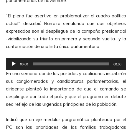
parlamentarias de noviembre.
“El pleno fue asertivo en problematizar el cuadro político
actual”, describió Barraza señalando que dos objetivos
expresados son el despliegue de la campaña presidencial
-viabilizando su triunfo en primera y segunda vuelta- y la
conformación de una lista única parlamentaria:
R
00:00
00:00
e
En una semana donde los partidos y coaliciones inscribirán
p
sus conglomerados y candidaturas parlamentarias, el
r
dirigente planteó la importancia de que el comando se
o
despliegue por todo el país y que el programa en debate
d
sea reflejo de las urgencias principales de la población.
u
c
Indicó que un eje medular porgramático planteado por el
t
PC son las prioridades de las familias trabajadoras
o