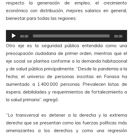
respecto la generación de empleo, el crecimiento
r
económico con distribución, mejores salarios en general,
d
bienestar para todas las regiones:
e
A
R
u
00:00
00:00
e
d
Otro eje es la seguridad pública entendida como una
p
i
preocupación ciudadana de primer orden, mientras que el
r
o
eje social se plantea conforme a la demanda habitacional
o
y de salud pública principalmente: “Desde la pandemia a la
d
fecha, el universo de personas inscritas en Fonasa ha
u
aumentado a 1.400.000 personas Prevalecen listas de
c
espera, debilidades y requerimientos de fortalecimiento a
t
la salud primaria”, agregó.
o
r
“Lo transversal es detener a la derecha y la extrema
d
derecha que se presentan como las fuerzas políticas más
e
amenazantes a los derechos y como una regresión