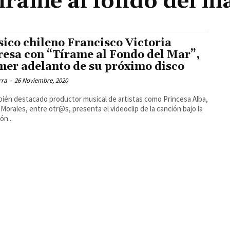
írame al fondo del m
ico chileno Francisco Victoria
resa con “Tírame al Fondo del Mar”,
mer adelanto de su próximo disco
rra
-
26 Noviembre, 2020
bién destacado productor musical de artistas como Princesa Alba,
a Morales, entre otr@s, presenta el videoclip de la canción bajo la
ón...