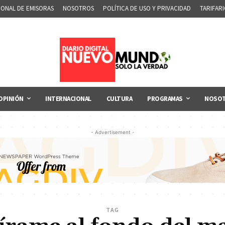
IONAL DE EMISORAS
NOSOTROS
POLÍTICA DE USO Y PRIVACIDAD
TARIFAR
OPINIÓN
INTERNACIONAL
CULTURA
PROGRAMAS
NOSO
- Advertisement -
TAG