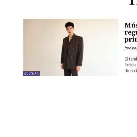
T
Mús
reg
pri
jose pa
El tam
Felici
direcci
CULTURA