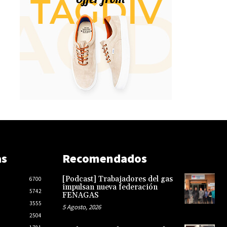
as
Recomendados
[Podcast] Trabajadores del gas
6700
impulsan nueva federación
5742
FENAGAS
3555
5 Agosto, 2026
2504