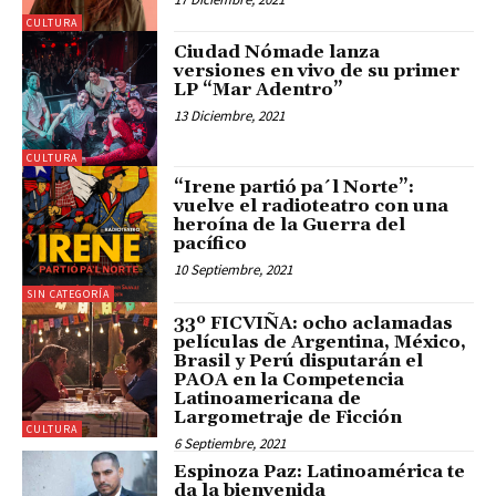
CULTURA
Ciudad Nómade lanza
versiones en vivo de su primer
LP “Mar Adentro”
13 Diciembre, 2021
CULTURA
“Irene partió pa´l Norte”:
vuelve el radioteatro con una
heroína de la Guerra del
pacífico
10 Septiembre, 2021
SIN CATEGORÍA
33º FICVIÑA: ocho aclamadas
películas de Argentina, México,
Brasil y Perú disputarán el
PAOA en la Competencia
Latinoamericana de
Largometraje de Ficción
CULTURA
6 Septiembre, 2021
Espinoza Paz: Latinoamérica te
da la bienvenida