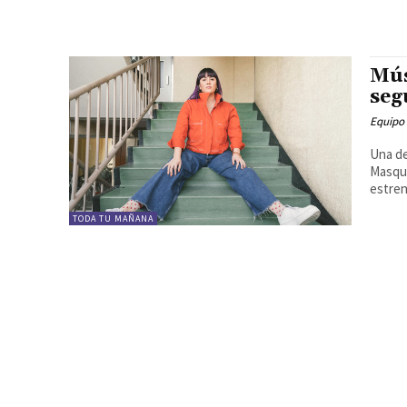
Mús
seg
Equipo
Una de
Masque
estren
TODA TU MAÑANA