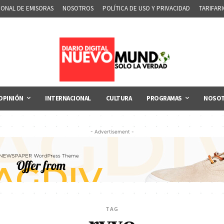
IONAL DE EMISORAS
NOSOTROS
POLÍTICA DE USO Y PRIVACIDAD
TARIFAR
OPINIÓN
INTERNACIONAL
CULTURA
PROGRAMAS
NOSO
- Advertisement -
TAG