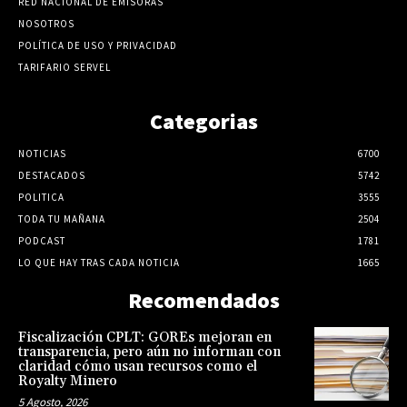
RED NACIONAL DE EMISORAS
NOSOTROS
POLÍTICA DE USO Y PRIVACIDAD
TARIFARIO SERVEL
Categorias
NOTICIAS
6700
DESTACADOS
5742
POLITICA
3555
TODA TU MAÑANA
2504
PODCAST
1781
LO QUE HAY TRAS CADA NOTICIA
1665
Recomendados
Fiscalización CPLT: GOREs mejoran en
transparencia, pero aún no informan con
claridad cómo usan recursos como el
Royalty Minero
5 Agosto, 2026