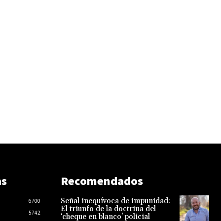
as
Recomendados
Señal inequívoca de impunidad:
6700
El triunfo de la doctrina del
5742
‘cheque en blanco’ policial