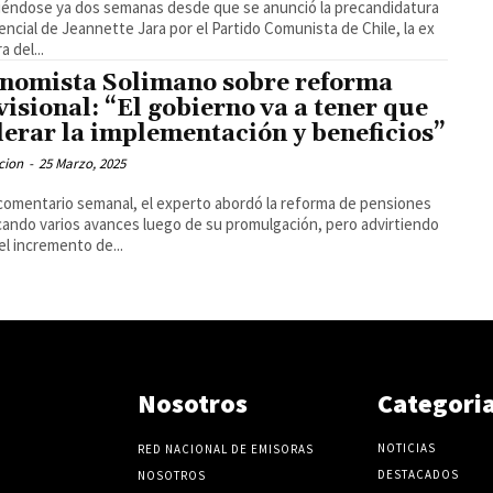
éndose ya dos semanas desde que se anunció la precandidatura
encial de Jeannette Jara por el Partido Comunista de Chile, la ex
a del...
nomista Solimano sobre reforma
visional: “El gobierno va a tener que
lerar la implementación y beneficios”
cion
-
25 Marzo, 2025
comentario semanal, el experto abordó la reforma de pensiones
ando varios avances luego de su promulgación, pero advirtiendo
el incremento de...
Nosotros
Categori
NOTICIAS
RED NACIONAL DE EMISORAS
DESTACADOS
NOSOTROS