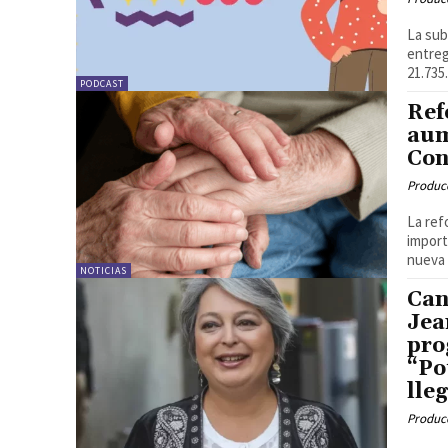
La sub
entreg
21.735.
PODCAST
Ref
aum
Con
Produc
La ref
import
nueva 
NOTICIAS
Can
Jea
pro
“Po
lle
Produc