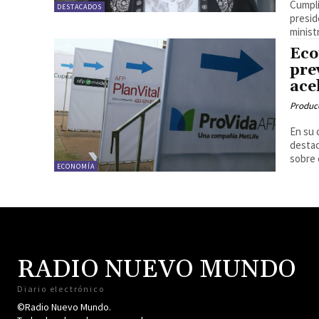
Cumpli
DESTACADOS
presid
ministr
Eco
pre
ace
Produc
En su 
destac
sobre 
ECONOMÍA
RADIO NUEVO MUNDO
Diario electrónico
©Radio Nuevo Mundo.