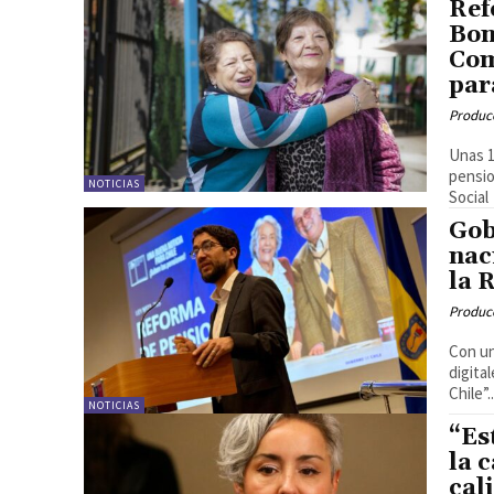
Ref
Bon
Com
par
Produc
Unas 1
pensio
NOTICIAS
Social
Gob
nac
la 
Produc
Con un
digita
Chile”..
NOTICIAS
“Es
la 
cal