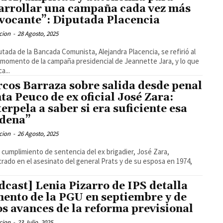
arrollar una campaña cada vez más
vocante”: Diputada Placencia
cion
-
28 Agosto, 2025
utada de la Bancada Comunista, Alejandra Placencia, se refirió al
 momento de la campaña presidencial de Jeannette Jara, y lo que
ca...
cos Barraza sobre salida desde penal
ta Peuco de ex oficial José Zara:
terpela a saber si era suficiente esa
dena”
cion
-
26 Agosto, 2025
l cumplimiento de sentencia del ex brigadier, José Zara,
crado en el asesinato del general Prats y de su esposa en 1974,
dcast] Lenia Pizarro de IPS detalla
ento de la PGU en septiembre y de
os avances de la reforma previsional
cion
-
23 Julio, 2025