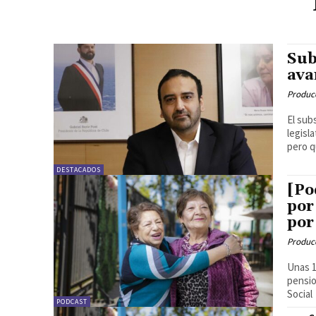
Sub
ava
Produc
El sub
legisl
pero q
DESTACADOS
[Po
por
por
Produc
Unas 1
pensio
Social
PODCAST