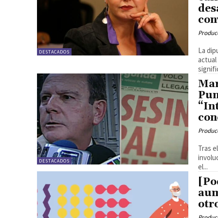
des
con
Produc
La dip
DESTACADOS
actual
signifi
Mar
Pun
“In
con
Produc
Tras e
involu
DESTACADOS
el...
[Po
aum
otr
Produc