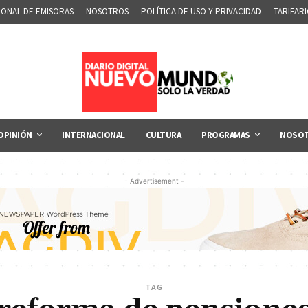
IONAL DE EMISORAS
NOSOTROS
POLÍTICA DE USO Y PRIVACIDAD
TARIFAR
OPINIÓN
INTERNACIONAL
CULTURA
PROGRAMAS
NOSO
- Advertisement -
TAG