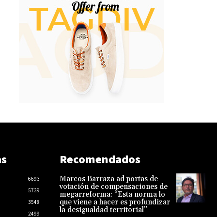
as
Recomendados
Marcos Barraza ad portas de
6693
votación de compensaciones de
5739
megarreforma: “Esta norma lo
que viene a hacer es profundizar
3548
la desigualdad territorial”
2499