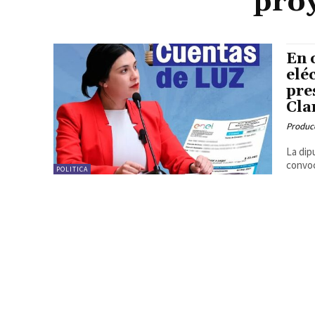
proy
En 
elé
pre
Cla
Produc
La dip
convoc
POLITICA