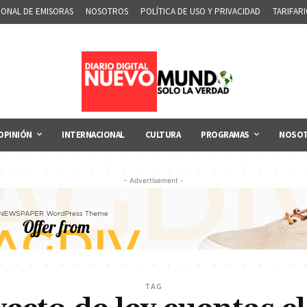
IONAL DE EMISORAS
NOSOTROS
POLÍTICA DE USO Y PRIVACIDAD
TARIFAR
OPINIÓN
INTERNACIONAL
CULTURA
PROGRAMAS
NOSO
- Advertisement -
TAG