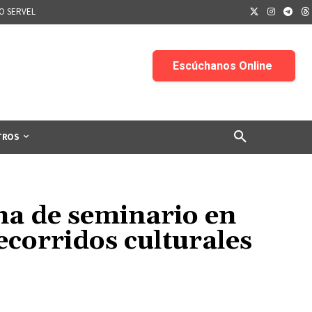
IO SERVEL
TROS
na de seminario en
recorridos culturales