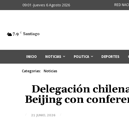
09:01 -Jueves 6 Agosto 2026
RED NAC
7.9
C
Santiago
INICIO
NOTICIAS
POLITICA
DEPORTES
Categorias:
Noticias
Delegación chilen
Beijing con conferen
21 JUNIO, 2026