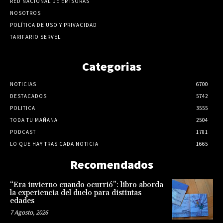
RED NACIONAL DE EMISORAS
NOSOTROS
POLÍTICA DE USO Y PRIVACIDAD
TARIFARIO SERVEL
Categorias
NOTICIAS
6700
DESTACADOS
5742
POLITICA
3555
TODA TU MAÑANA
2504
PODCAST
1781
LO QUE HAY TRAS CADA NOTICIA
1665
Recomendados
“Era invierno cuando ocurrió”: libro aborda
la experiencia del duelo para distintas
edades
7 Agosto, 2026