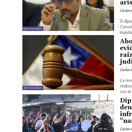
ari
Carlos 
El dip
Consti
DESTACADOS
mandat
Abo
evi
raí
jud
Carlos 
La rev
realiz
DESTACADOS
con el.
Dip
den
inf
“na
Carlos 