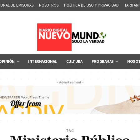
IONAL DE EMISORAS
NOSOTROS
POLÍTICA DE USO Y PRIVACIDAD
TARIFAR
OPINIÓN
INTERNACIONAL
CULTURA
PROGRAMAS
NOSO
- Advertisement -
TAG