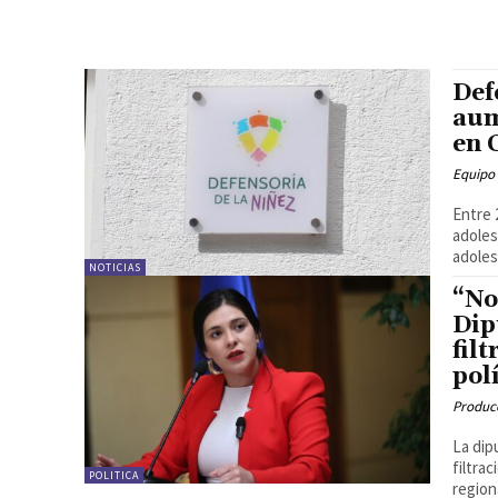
Def
aum
en 
Equipo
Entre 
adoles
adoles
NOTICIAS
“No
Dip
fil
pol
Produc
La dip
filtra
POLITICA
region