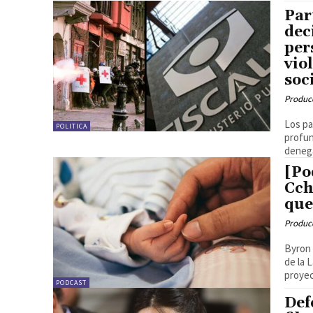
Par
dec
per
vio
soc
Produc
Los pa
POLITICA
profun
denega
[Po
Cch
que
Produc
Byron 
de la 
proyec
PODCAST
Def