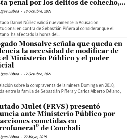
sta penal por los delitos de cohecho,...
Ugas Lisboa
-
18 Octubre, 2021
utado Daniel Núñez validó nuevamente la Acusación
tucional en contra de Sebastián Piñera al considerar que el
ario ha afectado la honra del...
gado Monsalve señala que queda en
dencia la necesidad de modificar de
z el Ministerio Público y el poder
icial
Ugas Lisboa
-
12 Octubre, 2021
elación sobre la compraventa de la minera Dominga en 2010,
ada entre la familia de Sebastián Piñera y Carlos Alberto Délano,
..
utado Mulet (FRVS) presentó
uncia ante Ministerio Público por
racciones cometidas en
rcofuneral” de Conchalí
Ugas Lisboa
-
22 Mayo, 2019