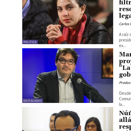
fil
res
leg
Carlos 
A raíz
presid
POLITICA
ex...
Mar
pro
“La
gob
Produc
Desde 
Comuni
DESTACADOS
la...
Núñ
all
res