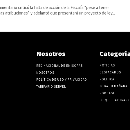
amentario criticó la falta de acción de la Fiscalía “pese a tener
las atribuciones” y adelantó que presentará un proyecto de ley...
Nosotros
Categori
NOTICIAS
RED NACIONAL DE EMISORAS
DESTACADOS
NOSOTROS
POLITICA
POLÍTICA DE USO Y PRIVACIDAD
TODA TU MAÑANA
TARIFARIO SERVEL
PODCAST
LO QUE HAY TRAS 