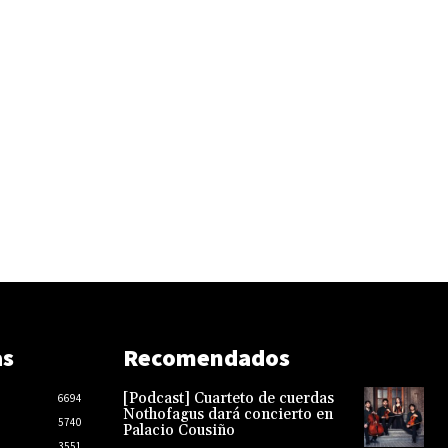
as
Recomendados
[Podcast] Cuarteto de cuerdas
6694
Nothofagus dará concierto en
5740
Palacio Cousiño
3551