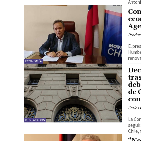
Antoni
Con
eco
Age
Produc
El pre
Humber
renova
ECONOMÍA
Dec
tra
deb
de 
con
Carlos 
La Cor
DESTACADOS
seguir
Chile, 