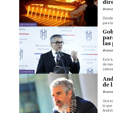
dir
Branco
Desde 
para l
DESTACADOS
Gob
par
las
Branco
Este l
de med
sobree
ECONOMÍA
And
de 
Branco
Una ec
lo que
Andrés