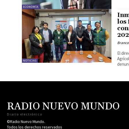
ECONOMÍA
Inm
los
con
20
Branco
El dir
Agríco
NOTICIAS
denunc
RADIO NUEVO MUNDO
Diario electrónico
©Radio Nuevo Mundo.
Todos los derechos reservados