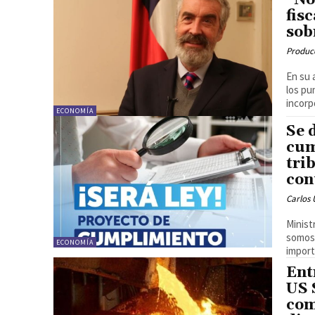
“No
fis
sob
Produc
En su 
los pu
incorp
ECONOMÍA
Se 
cum
tri
con
Carlos 
Minist
somos
ECONOMÍA
import
Ent
US 
com