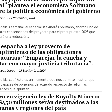
 hay que mirar sólo el presupuesto
cal” plantea el economista Solimano
re la política económica del gobierno
cion
-
19 Noviembre, 2024
análisis semanal, el especialista Andrés Solimano, abordó uno de
ntos contenciosos del proyecto para el presupuesto 2025 que
oró una reducción...
despacha a ley proyecto de
plimiento de las obligaciones
butarias: “Emparejar la cancha y
tar con mayor justicia tributaria”.
Ugas Lisboa
-
25 Septiembre, 2024
ro Marcel: “Este es un momento que nos permite mostrar que
 capaces de ponernos de acuerdo respecto de reformas
antes que apuntan...
ra en vigencia ley de Royalty Minero:
$450 millones serán destinados a las
unas y regiones del país