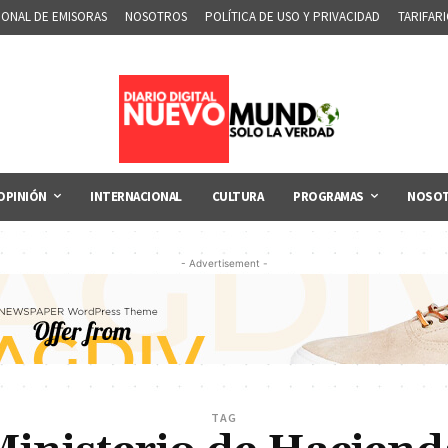
IONAL DE EMISORAS
NOSOTROS
POLÍTICA DE USO Y PRIVACIDAD
TARIFAR
OPINIÓN
INTERNACIONAL
CULTURA
PROGRAMAS
NOSO
- Advertisement -
TAG