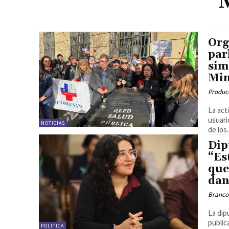
Org
par
sim
Min
Produc
La act
usuari
NOTICIAS
de los.
Dip
“Es
que
dan
Branco
La dip
public
POLITICA