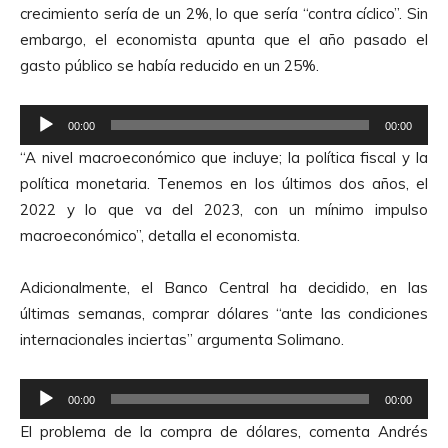
crecimiento sería de un 2%, lo que sería “contra cíclico”. Sin
o
embargo, el economista apunta que el año pasado el
r
gasto público se había reducido en un 25%.
d
e
R
A
00:00
00:00
e
u
“A nivel macroeconómico que incluye; la política fiscal y la
p
d
política monetaria. Tenemos en los últimos dos años, el
r
i
2022 y lo que va del 2023, con un mínimo impulso
o
o
macroeconómico”, detalla el economista.
d
u
Adicionalmente, el Banco Central ha decidido, en las
c
últimas semanas, comprar dólares “ante las condiciones
t
internacionales inciertas” argumenta Solimano.
o
r
R
d
00:00
00:00
e
e
El problema de la compra de dólares, comenta Andrés
p