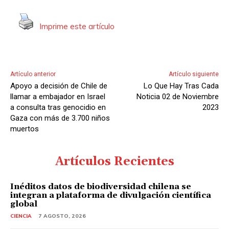
o
r
Imprime este artículo
d
e
A
u
Artículo anterior
Artículo siguiente
d
Apoyo a decisión de Chile de
Lo Que Hay Tras Cada
i
llamar a embajador en Israel
Noticia 02 de Noviembre
o
a consulta tras genocidio en
2023
Gaza con más de 3.700 niños
muertos
Artículos Recientes
Inéditos datos de biodiversidad chilena se
integran a plataforma de divulgación científica
global
CIENCIA
7 AGOSTO, 2026