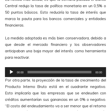
Central redujo la tasa de política monetaria en un 0,5% o
50 puntos básicos. Esto reduciría la tasa de interés que
marca la pauta para los bancos comerciales y entidades
financieras.
La medida adoptada es más bien conservadora, debido a
que desde el mercado financiero y los observadores
anticipaban una baja mayor del interés como herramienta
para reactivar.
R
00:00
00:00
e
Por otra parte, la proyección de la tasa de crecimiento del
p
Producto Interno Bruto está en el cuadrante negativo.
r
Esto implicaría que las empresas que se endeuden con
o
créditos aumentarían sus ganancias en un 0% o negativo.
d
“El costo del endeudamiento va a ser menor que el retorno
u