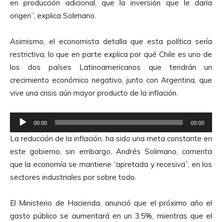
en producción adicional, que la inversión que le daría
c
origen”, explica Solimano.
t
o
Asimismo, el economista detalla que esta política sería
r
restrictiva, lo que en parte explica por qué Chile es uno de
d
los dos países Latinoamericanos que tendrán un
e
crecimiento económico negativo, junto con Argentina, que
A
vive una crisis aún mayor producto de la inflación.
u
d
R
i
00:00
00:00
e
o
La reducción de la inflación, ha sido una meta constante en
p
este gobierno, sin embargo, Andrés Solimano, comenta
r
que la economía se mantiene “apretada y recesiva”, en los
o
sectores industriales por sobre todo.
d
u
El Ministerio de Hacienda, anunció que el próximo año el
c
gasto público se aumentará en un 3,5%, mientras que el
t