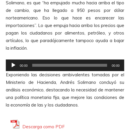
A
Solimano, es que “ha empujado mucho hacia arriba el tipo
r
u
de cambio, que ha llegado a 950 pesos por dólar
o
d
norteamericano. Eso lo que hace es encarecer las
d
i
importaciones”. Lo que empuja hacia arriba los precios que
u
o
pagan los ciudadanos por alimentos, petróleo, y otros
c
artículos, lo que paradójicamente tampoco ayuda a bajar
t
la inflación.
o
r
R
d
00:00
00:00
e
e
Exponiendo las decisiones ambivalentes tomadas por el
p
A
Ministerio de Hacienda, Andrés Solimano concluyó su
r
u
análisis económico, destacando la necesidad de mantener
o
d
una política monetaria fija, que mejore las condiciones de
d
i
la economía de las y los ciudadanos.
u
o
c
t
Descarga como PDF