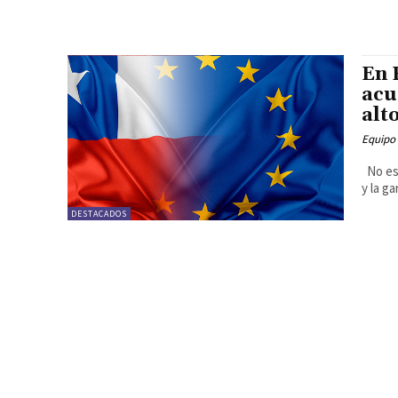
En 
acu
alt
Equipo
No es 
y la g
DESTACADOS