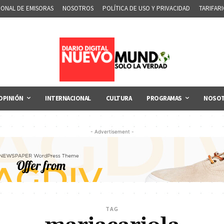
IONAL DE EMISORAS
NOSOTROS
POLÍTICA DE USO Y PRIVACIDAD
TARIFAR
OPINIÓN
INTERNACIONAL
CULTURA
PROGRAMAS
NOSO
- Advertisement -
TAG