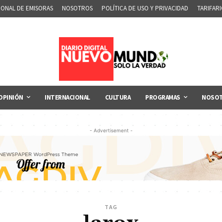
IONAL DE EMISORAS
NOSOTROS
POLÍTICA DE USO Y PRIVACIDAD
TARIFAR
OPINIÓN
INTERNACIONAL
CULTURA
PROGRAMAS
NOSO
- Advertisement -
TAG