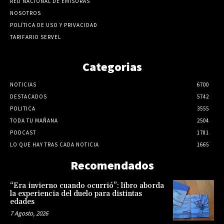
RED NACIONAL DE EMISORAS
NOSOTROS
POLÍTICA DE USO Y PRIVACIDAD
TARIFARIO SERVEL
Categorias
NOTICIAS
6700
DESTACADOS
5742
POLITICA
3555
TODA TU MAÑANA
2504
PODCAST
1781
LO QUE HAY TRAS CADA NOTICIA
1665
Recomendados
“Era invierno cuando ocurrió”: libro aborda
la experiencia del duelo para distintas
edades
7 Agosto, 2026